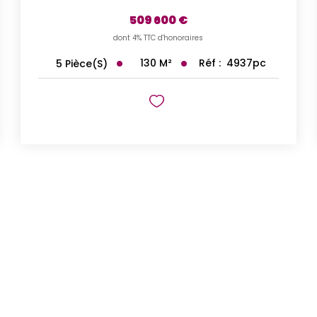
509 600 €
dont 4% TTC d'honoraires
130
M²
Réf :
4937pc
5
Pièce(s)