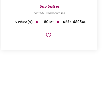
257 250 €
dont 5% TTC d'honoraires
80
M²
Réf :
4895AL
5
Pièce(s)