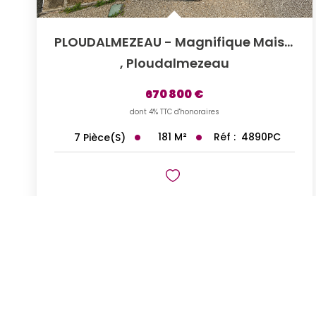
PLOUDALMEZEAU - Magnifique Maison De Maître En Pierre De...
,
Ploudalmezeau
670 800 €
dont 4% TTC d'honoraires
181
M²
Réf :
4890PC
7
Pièce(s)