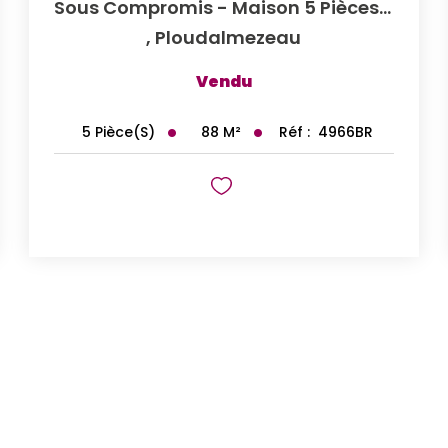
Sous Compromis - Maison 5 Pièces À Vendre À Ploudalmézeau,...
,
Ploudalmezeau
Vendu
88
M²
Réf :
4966BR
5
Pièce(s)