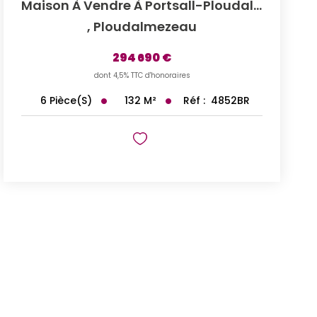
Maison À Vendre À Portsall-Ploudalmézeau - Référence 4852BR
,
Ploudalmezeau
294 690 €
dont 4,5% TTC d'honoraires
132
M²
Réf :
4852BR
6
Pièce(s)