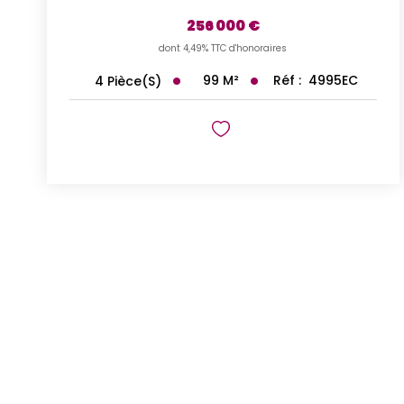
256 000 €
dont 4,49% TTC d'honoraires
99
M²
Réf :
4995EC
4
Pièce(s)