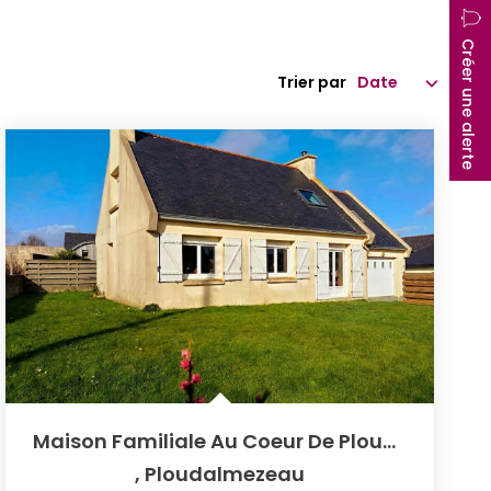
Créer une alerte
Trier par
Maison Familiale Au Coeur De Ploudalmézeau ? Vie De...
,
Ploudalmezeau