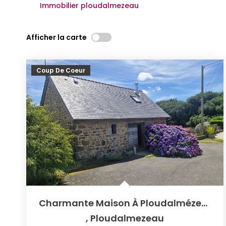
Immobilier ploudalmezeau
Afficher la carte
Coup De Coeur
Charmante Maison À Ploudalmézeau Havre De Paix À Saisir
,
Ploudalmezeau