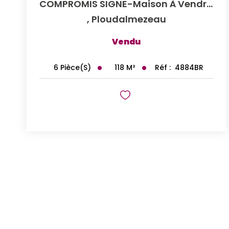
COMPROMIS SIGNE-Maison À Vendre À Ploudalmézeau - Référence...
,
Ploudalmezeau
Vendu
118
M²
Réf :
4884BR
6
Pièce(s)