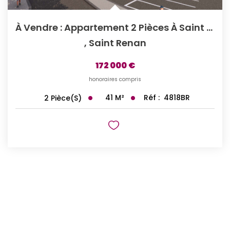
À Vendre : Appartement 2 Pièces À Saint Renan - Grand...
,
Saint Renan
172 000 €
honoraires compris
41
M²
Réf :
4818BR
2
Pièce(s)