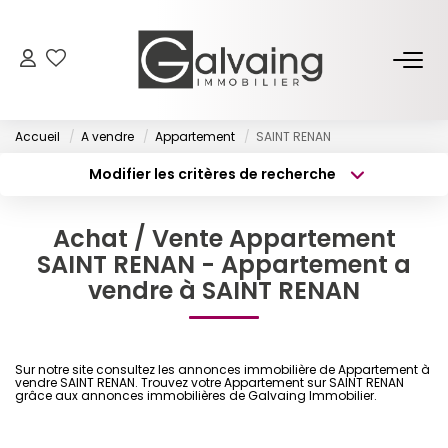
NOS BIENS
Accueil
A vendre
Appartement
SAINT RENAN
À Vendre
Modifier les critères de recherche
À Louer
Type de transaction
Localisation
Acheter
Localisation
Achat / Vente Appartement
Type de bien
PROGRAMMES NEUFS
Surface min
SAINT RENAN - Appartement a
Sélectionnez...
vendre à SAINT RENAN
Budget max
Plus de critères
ESTIMER
Créer une alerte
GESTION LOCATIVE
Sur notre site consultez les annonces immobilière de Appartement à
vendre SAINT RENAN. Trouvez votre Appartement sur SAINT RENAN
grâce aux annonces immobilières de Galvaing Immobilier.
L’AGENCE