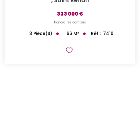
,
Saint Renan
333 000 €
honoraires compris
66
M²
Réf :
7410
3
Pièce(s)