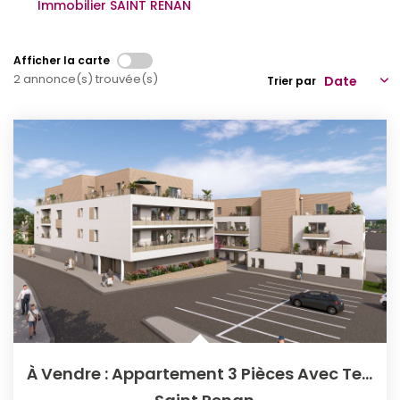
Immobilier SAINT RENAN
Qui Sommes-Nous
Notre Équipe
Afficher la carte
2 annonce(s) trouvée(s)
Trier par
Partenariats
Nous Rejoindre
Nos Actualités
ESPACE CLIENT
Gestion Locative
Mon Compte
CONTACT
À Vendre : Appartement 3 Pièces Avec Terrasse À Saint Renan