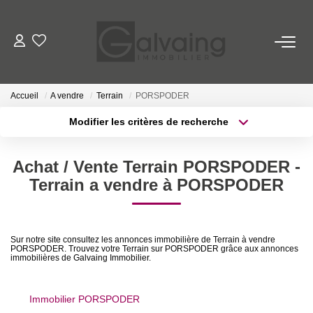
NOS BIENS
Accueil
A vendre
Terrain
PORSPODER
À Vendre
Modifier les critères de recherche
À Louer
Localisation
Type de transaction
Surface min
Achat / Vente Terrain PORSPODER -
Type de bien
PROGRAMMES NEUFS
Terrain a vendre à PORSPODER
Plus de critères
Budget max
ESTIMER
Créer une alerte
Sur notre site consultez les annonces immobilière de Terrain à vendre
PORSPODER. Trouvez votre Terrain sur PORSPODER grâce aux annonces
GESTION LOCATIVE
immobilières de Galvaing Immobilier.
L’AGENCE
Immobilier PORSPODER