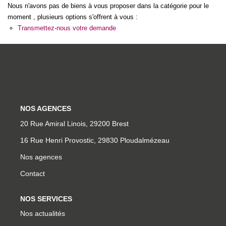
Nous n'avons pas de biens à vous proposer dans la catégorie pour le
Qui Sommes-Nous
moment , plusieurs options s'offrent à vous :
Notre Équipe
Transmettez-nous votre demande
Partenariats
Nous Rejoindre
Nos Actualités
NOS AGENCES
ESPACE CLIENT
20 Rue Amiral Linois, 29200 Brest
Gestion Locative
16 Rue Henri Provostic, 29830 Ploudalmézeau
Mon Compte
Nos agences
Contact
CONTACT
NOS SERVICES
Nos actualités