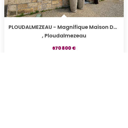
PLOUDALMEZEAU - Magnifique Maison De Maître En Pierre De...
,
Ploudalmezeau
670 800 €
dont 4% TTC d'honoraires
181
M²
Réf :
4890PC
7
Pièce(s)