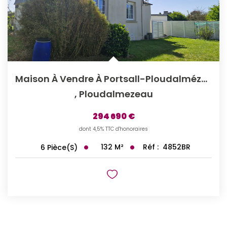
Maison À Vendre À Portsall-Ploudalmézeau - Référence 4852BR
,
Ploudalmezeau
294 690 €
dont 4,5% TTC d'honoraires
132
M²
Réf :
4852BR
6
Pièce(s)