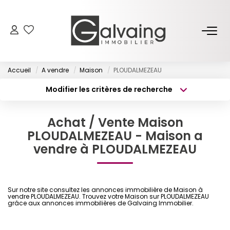
NOS BIENS
Accueil
A vendre
Maison
PLOUDALMEZEAU
À Vendre
Modifier les critères de recherche
À Louer
Type de transaction
Localisation
Acheter
Localisation
Achat / Vente Maison
Type de bien
PROGRAMMES NEUFS
Surface min
Sélectionnez...
PLOUDALMEZEAU - Maison a
vendre à PLOUDALMEZEAU
Budget max
Plus de critères
ESTIMER
Créer une alerte
GESTION LOCATIVE
Sur notre site consultez les annonces immobilière de Maison à
vendre PLOUDALMEZEAU. Trouvez votre Maison sur PLOUDALMEZEAU
grâce aux annonces immobilières de Galvaing Immobilier.
L’AGENCE