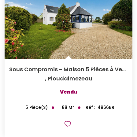
Sous Compromis - Maison 5 Pièces À Vendre À Ploudalmézeau,...
,
Ploudalmezeau
Vendu
88
M²
Réf :
4966BR
5
Pièce(s)