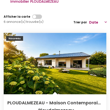
Immobilier PLOUDALMEZEAU
Qui Sommes-Nous
Notre Équipe
Afficher la carte
6 annonce(s) trouvée(s)
Trier par
Partenariats
Nous Rejoindre
Nouveau
Nos Actualités
ESPACE CLIENT
Gestion Locative
Mon Compte
CONTACT
PLOUDALMEZEAU - Maison Contemporaine - Rare Sur Le Marché !