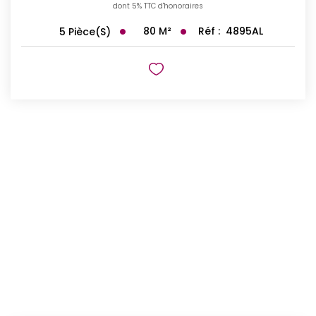
dont 5% TTC d'honoraires
80
M²
Réf :
4895AL
5
Pièce(s)