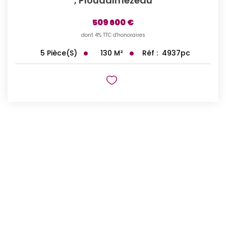
,
Ploudalmezeau
509 600 €
dont 4% TTC d'honoraires
130
M²
Réf :
4937pc
5
Pièce(s)