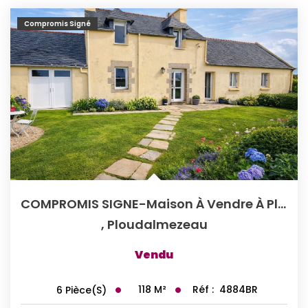
Compromis Signé
COMPROMIS SIGNE-Maison À Vendre À Ploudalmézeau - Référence...
,
Ploudalmezeau
Vendu
118
M²
Réf :
4884BR
6
Pièce(s)