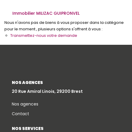
Qui Sommes-Nous
Immobilier MILIZAC GUIPRONVEL
Notre Équipe
Nous n'avons pas de biens à vous proposer dans la catégorie
Partenariats
pour le moment , plusieurs options s'offrent à vous :
Transmettez-nous votre demande
Nous Rejoindre
Nos Actualités
ESPACE CLIENT
NOS AGENCES
Gestion Locative
20 Rue Amiral Linois, 29200 Brest
Mon Compte
Nos agences
Contact
CONTACT
NOS SERVICES