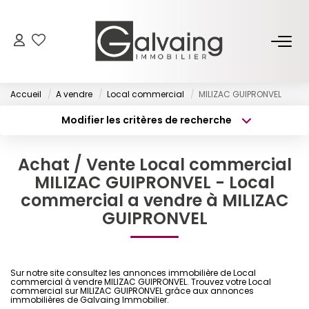
NOS BIENS
Accueil
A vendre
Local commercial
MILIZAC GUIPRONVEL
À Vendre
Modifier les critères de recherche
À Louer
Type de transaction
Localisation
Acheter
Localisation
Achat / Vente Local commercial
Type de bien
PROGRAMMES NEUFS
Surface min
Sélectionnez...
MILIZAC GUIPRONVEL - Local
commercial a vendre à MILIZAC
Budget max
Plus de critères
GUIPRONVEL
ESTIMER
Créer une alerte
GESTION LOCATIVE
Sur notre site consultez les annonces immobilière de Local
commercial à vendre MILIZAC GUIPRONVEL. Trouvez votre Local
commercial sur MILIZAC GUIPRONVEL grâce aux annonces
L’AGENCE
immobilières de Galvaing Immobilier.