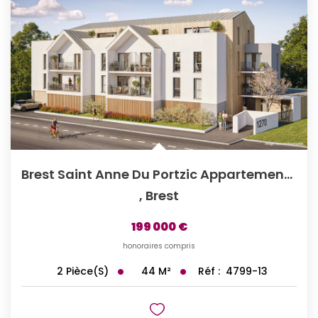
Brest Saint Anne Du Portzic Appartement Type 2 - Vue Rade,...
,
Brest
199 000 €
honoraires compris
44
M²
Réf :
4799-13
2
Pièce(s)