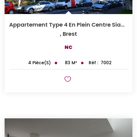
Appartement Type 4 En Plein Centre Siam Garage Et Ascenseur
,
Brest
NC
83
M²
Réf :
7002
4
Pièce(s)