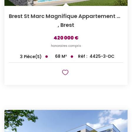
Brest St Marc Magnifique Appartement De Type 3 Avec...
,
Brest
420 000 €
honoraires compris
68
M²
Réf :
4425-3-DC
3
Pièce(s)