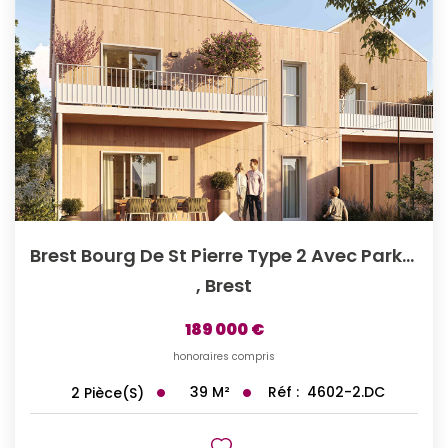
Brest Bourg De St Pierre Type 2 Avec Parking Privé
,
Brest
189 000 €
honoraires compris
39
M²
Réf :
4602-2.DC
2
Pièce(s)