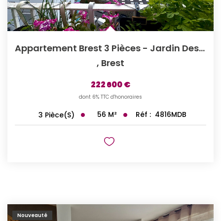
Appartement Brest 3 Pièces - Jardin Des Explorateurs
,
Brest
222 600 €
dont 6% TTC d'honoraires
56
M²
Réf :
4816MDB
3
Pièce(s)
Nouveauté