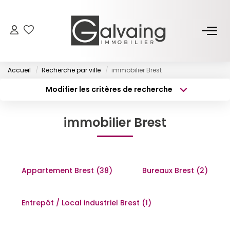
NOS BIENS
Accueil
Recherche par ville
immobilier Brest
À Vendre
Modifier les critères de recherche
À Louer
Type de transaction
Localisation
Acheter
Localisation
immobilier Brest
Type de bien
PROGRAMMES NEUFS
Surface min
Sélectionnez...
Budget max
Plus de critères
ESTIMER
Appartement Brest (38)
Bureaux Brest (2)
Créer une alerte
GESTION LOCATIVE
Entrepôt / Local industriel Brest (1)
L’AGENCE