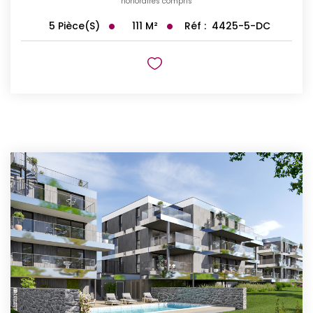
honoraires compris
111
M²
Réf :
4425-5-DC
5
Pièce(s)