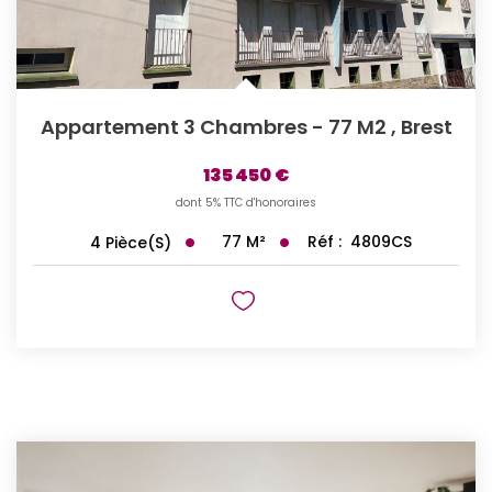
Appartement 3 Chambres - 77 M2
,
Brest
135 450 €
dont 5% TTC d'honoraires
77
M²
Réf :
4809CS
4
Pièce(s)