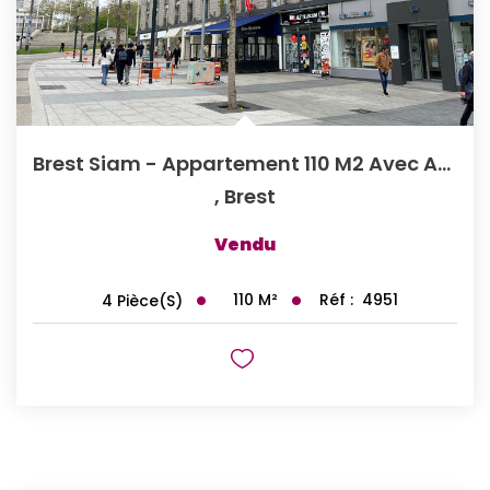
Brest Siam - Appartement 110 M2 Avec Ascenseur
,
Brest
Vendu
110
M²
Réf :
4951
4
Pièce(s)