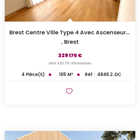
Brest Centre Ville Type 4 Avec Ascenseur Seul À L'étage.
,
Brest
329 175 €
dont 4,5% TTC d'honoraires
105
M²
Réf :
4846.2..DC
4
Pièce(s)