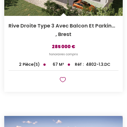
Rive Droite Type 3 Avec Balcon Et Parking Privé
,
Brest
285 000 €
honoraires compris
67
M²
Réf :
4802-1.3.DC
2
Pièce(s)