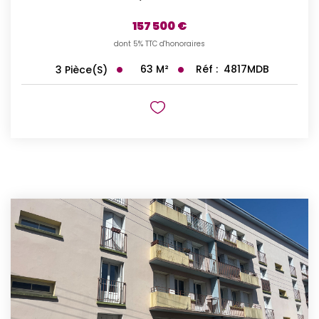
157 500 €
dont 5% TTC d'honoraires
63
M²
Réf :
4817MDB
3
Pièce(s)