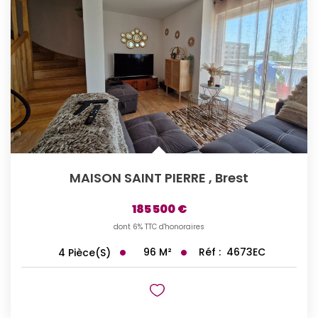
MAISON SAINT PIERRE
,
Brest
185 500 €
dont 6% TTC d'honoraires
96
M²
Réf :
4673EC
4
Pièce(s)