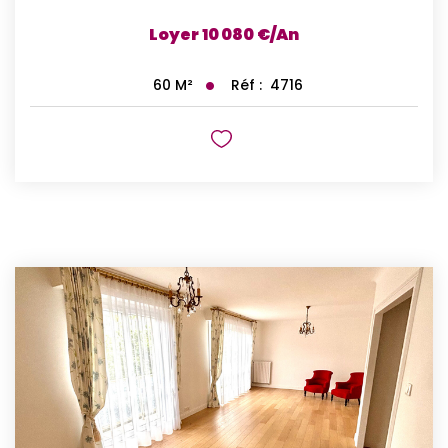
Loyer 10 080 €/an
Réf :
4716
60
M²