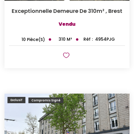
Exceptionnelle Demeure De 310m²
,
Brest
Vendu
310
M²
Réf :
4954PJG
10
Pièce(s)
Exclusif
Compromis Signé