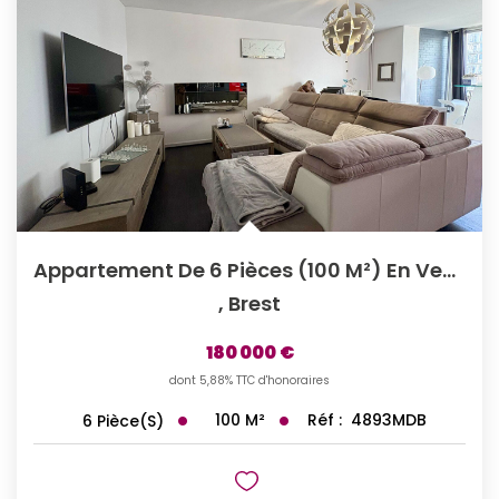
Appartement De 6 Pièces (100 M²) En Vente À BREST - Très...
,
Brest
180 000 €
dont 5,88% TTC d'honoraires
100
M²
Réf :
4893MDB
6
Pièce(s)