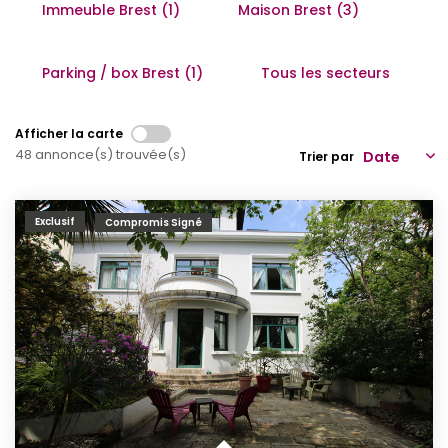
Immeuble Brest (1)
Maison Brest (3)
Qui Sommes-Nous
Notre Équipe
Parking / box Brest (1)
Tous les secteurs
Partenariats
Nous Rejoindre
Afficher la carte
48 annonce(s) trouvée(s)
Trier par
Nos Actualités
Exclusif
Compromis Signé
ESPACE CLIENT
Gestion Locative
Mon Compte
CONTACT