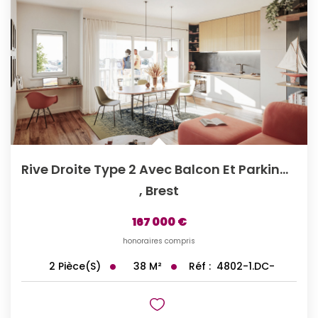
Rive Droite Type 2 Avec Balcon Et Parking Privé
,
Brest
167 000 €
honoraires compris
38
M²
Réf :
4802-1.DC-
2
Pièce(s)