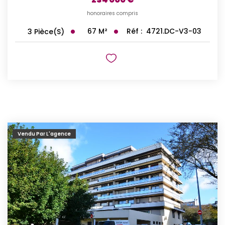
honoraires compris
67
M²
Réf :
4721.DC-V3-03
3
Pièce(s)
Vendu Par L'agence