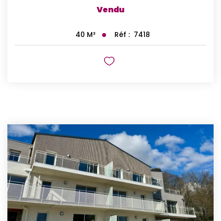
Vendu
Réf :
7418
40
M²