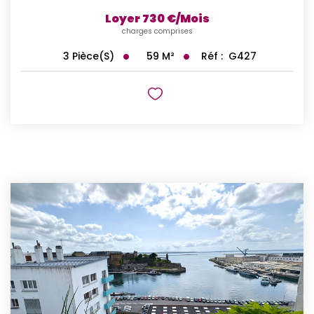
Loyer 730 €/mois
charges comprises
59
M²
Réf :
G427
3
Pièce(s)