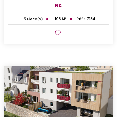
NC
105
M²
Réf :
7154
5
Pièce(s)