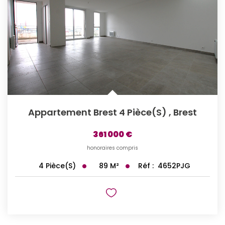
Appartement Brest 4 Pièce(s)
,
Brest
361 000 €
honoraires compris
89
M²
Réf :
4652PJG
4
Pièce(s)