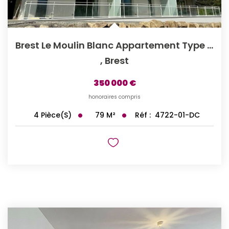
Brest Le Moulin Blanc Appartement Type 4 Terrasse
,
Brest
350 000 €
honoraires compris
79
M²
Réf :
4722-01-DC
4
Pièce(s)