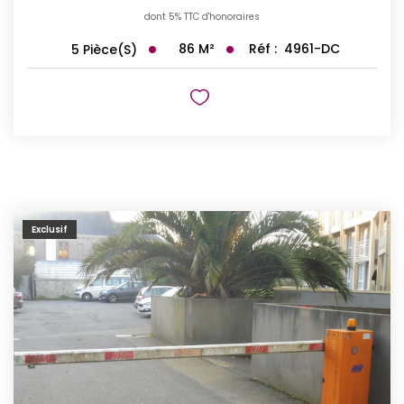
dont 5% TTC d'honoraires
86
M²
Réf :
4961-DC
5
Pièce(s)
Exclusif