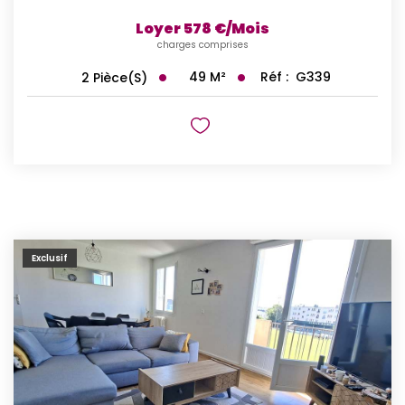
Loyer 578 €/mois
charges comprises
49
M²
Réf :
G339
2
Pièce(s)
Exclusif