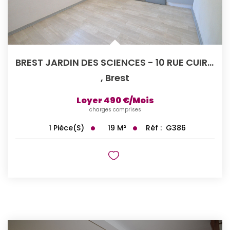
BREST JARDIN DES SCIENCES - 10 RUE CUIRASSE DE BRETAGNE -...
,
Brest
Loyer 490 €/mois
charges comprises
19
M²
Réf :
G386
1
Pièce(s)