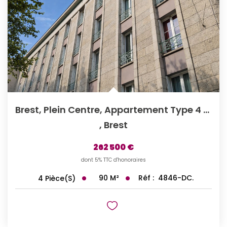
Brest, Plein Centre, Appartement Type 4 Ascenseur.
,
Brest
262 500 €
dont 5% TTC d'honoraires
90
M²
Réf :
4846-DC.
4
Pièce(s)