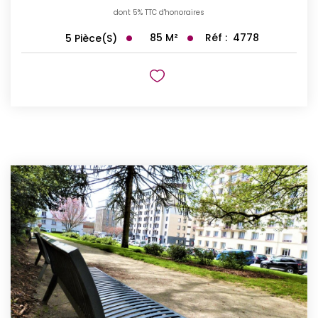
dont 5% TTC d'honoraires
85
M²
Réf :
4778
5
Pièce(s)