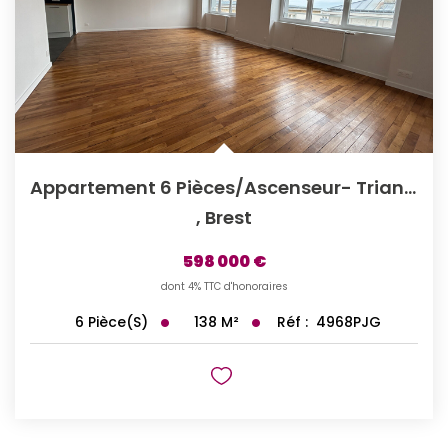
Appartement 6 Pièces/ascenseur- Triangle D'Or
,
Brest
598 000 €
dont 4% TTC d'honoraires
138
M²
Réf :
4968PJG
6
Pièce(s)