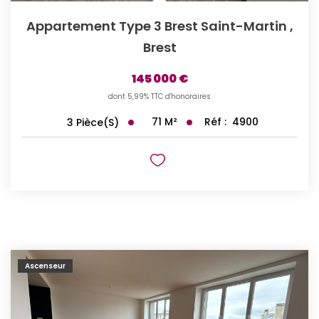
Appartement Type 3 Brest Saint-Martin
,
Brest
145 000 €
dont 5,99% TTC d'honoraires
71
M²
Réf :
4900
3
Pièce(s)
Ascenseur