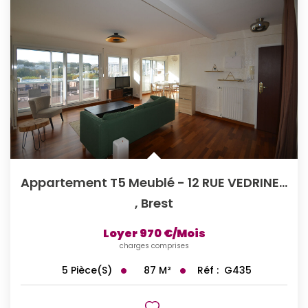
Appartement T5 Meublé - 12 RUE VEDRINES BREST
,
Brest
Loyer 970 €/mois
charges comprises
87
M²
Réf :
G435
5
Pièce(s)