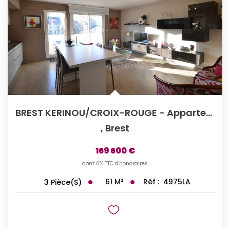
BREST KERINOU/CROIX-ROUGE - Appartement T3 Rénové De 61m²...
,
Brest
169 600 €
dont 6% TTC d'honoraires
61
M²
Réf :
4975LA
3
Pièce(s)