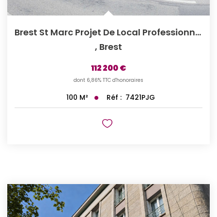
Brest St Marc Projet De Local Professionnel
,
Brest
112 200 €
dont 6,86% TTC d'honoraires
Réf :
7421PJG
100
M²