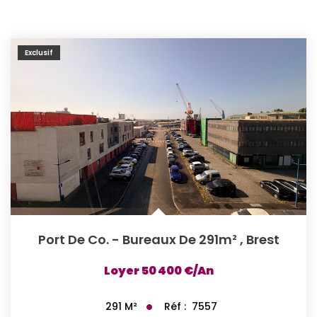
Exclusif
Port De Co. - Bureaux De 291m²
,
Brest
Loyer 50 400 €/an
Réf :
7557
291
M²