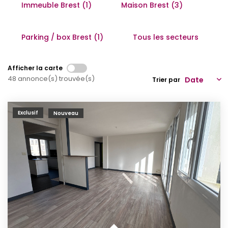
Immeuble Brest (1)
Maison Brest (3)
Qui Sommes-Nous
Notre Équipe
Parking / box Brest (1)
Tous les secteurs
Partenariats
Nous Rejoindre
Afficher la carte
48 annonce(s) trouvée(s)
Trier par
Nos Actualités
Exclusif
Nouveau
ESPACE CLIENT
Gestion Locative
Mon Compte
CONTACT