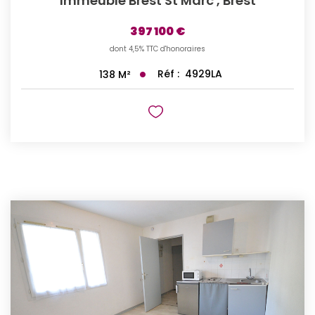
Immeuble Brest St Marc
,
Brest
397 100 €
dont 4,5% TTC d'honoraires
Réf :
4929LA
138
M²