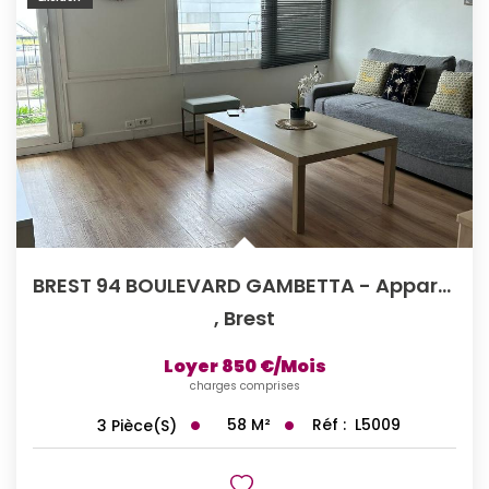
BREST 94 BOULEVARD GAMBETTA - Appartement T3 Meublé De 58m²
,
Brest
Loyer 850 €/mois
charges comprises
58
M²
Réf :
L5009
3
Pièce(s)