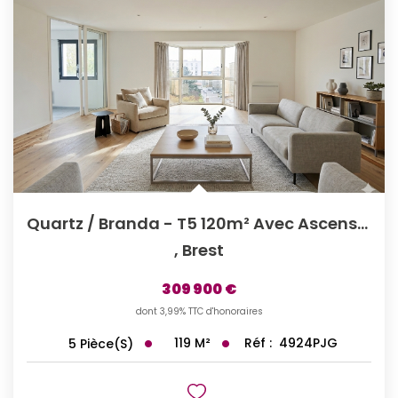
Quartz / Branda - T5 120m² Avec Ascenseur
,
Brest
309 900 €
dont 3,99% TTC d'honoraires
119
M²
Réf :
4924PJG
5
Pièce(s)