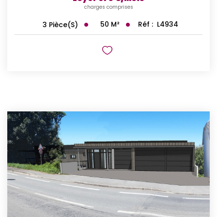
charges comprises
50
M²
Réf :
L4934
3
Pièce(s)