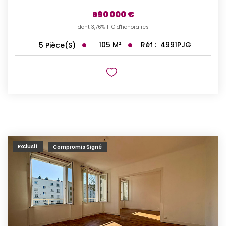
690 000 €
dont 3,76% TTC d'honoraires
105
M²
Réf :
4991PJG
5
Pièce(s)
Exclusif
Compromis Signé