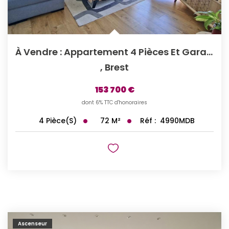
À Vendre : Appartement 4 Pièces Et Garage, À Brest - ...
,
Brest
153 700 €
dont 6% TTC d'honoraires
72
M²
Réf :
4990MDB
4
Pièce(s)
Ascenseur