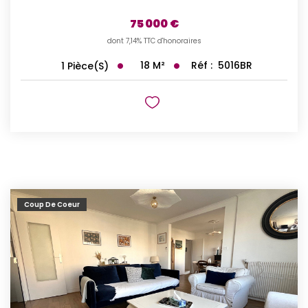
75 000 €
dont 7,14% TTC d'honoraires
18
M²
Réf :
5016BR
1
Pièce(s)
Coup De Coeur