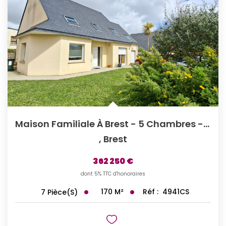
Maison Familiale À Brest - 5 Chambres - 170 M2
,
Brest
362 250 €
dont 5% TTC d'honoraires
170
M²
Réf :
4941CS
7
Pièce(s)