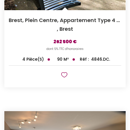
Brest, Plein Centre, Appartement Type 4 Ascenseur.
,
Brest
262 500 €
dont 5% TTC d'honoraires
90
M²
Réf :
4846.DC.
4
Pièce(s)