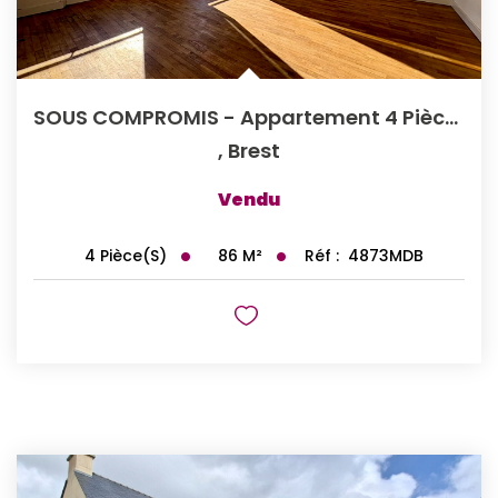
SOUS COMPROMIS - Appartement 4 Pièces À Vendre - Brest,...
,
Brest
Vendu
86
M²
Réf :
4873MDB
4
Pièce(s)