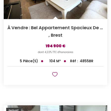
À Vendre : Bel Appartement Spacieux De 5 Pièces À Brest,...
,
Brest
194 900 €
dont 4,22% TTC d'honoraires
104
M²
Réf :
4855BR
5
Pièce(s)
Exclusif