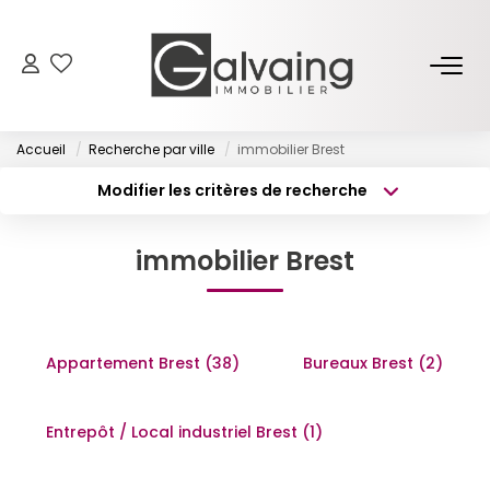
NOS BIENS
Accueil
Recherche par ville
immobilier Brest
À Vendre
Modifier les critères de recherche
À Louer
Type de transaction
Localisation
Acheter
Localisation
immobilier Brest
Type de bien
PROGRAMMES NEUFS
Surface min
Sélectionnez...
Budget max
Plus de critères
ESTIMER
Appartement Brest (38)
Bureaux Brest (2)
Créer une alerte
GESTION LOCATIVE
Entrepôt / Local industriel Brest (1)
L’AGENCE