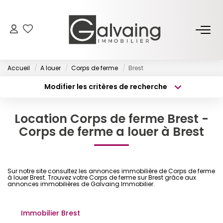
NOS BIENS
Accueil
A louer
Corps de ferme
Brest
À Vendre
Modifier les critères de recherche
À Louer
Type de transaction
Localisation
Acheter
Localisation
Location Corps de ferme Brest -
Type de bien
PROGRAMMES NEUFS
Surface min
Corps de ferme a louer à Brest
Sélectionnez...
Budget max
Plus de critères
ESTIMER
Sur notre site consultez les annonces immobilière de Corps de ferme
Créer une alerte
à louer Brest. Trouvez votre Corps de ferme sur Brest grâce aux
GESTION LOCATIVE
annonces immobilières de Galvaing Immobilier.
Immobilier Brest
L’AGENCE