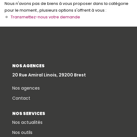
Nous n'avons pas de biens à vous proposer dans la catégorie
Qui Sommes-Nous
pour le moment , plusieurs options s'offrent à vous :
Transmettez-nous votre demande
Notre Équipe
Partenariats
Nous Rejoindre
Nos Actualités
NOS AGENCES
ESPACE CLIENT
20 Rue Amiral Linois, 29200 Brest
Gestion Locative
Nos agences
Mon Compte
Contact
NOS SERVICES
CONTACT
Nos actualités
Nos outils