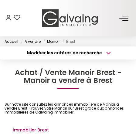
NOS BIENS
Accueil
A vendre
Manoir
Brest
À Vendre
Modifier les critères de recherche
À Louer
Type de transaction
Localisation
Acheter
Localisation
Achat / Vente Manoir Brest -
Type de bien
PROGRAMMES NEUFS
Surface min
Sélectionnez...
Manoir a vendre à Brest
Budget max
Plus de critères
ESTIMER
Sur notre site consultez les annonces immobilière de Manoir à
Créer une alerte
vendre Brest. Trouvez votre Manoir sur Brest grâce aux annonces
GESTION LOCATIVE
immobilières de Galvaing Immobilier.
Immobilier Brest
L’AGENCE