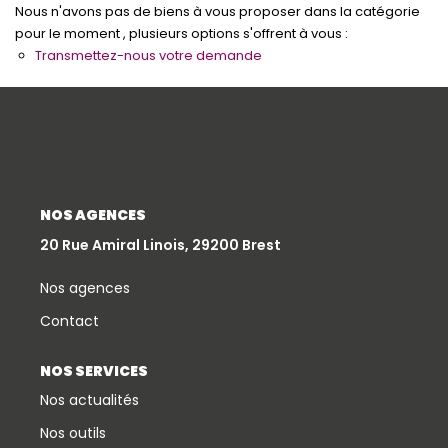
Nous n'avons pas de biens à vous proposer dans la catégorie
Qui Sommes-Nous
pour le moment , plusieurs options s'offrent à vous :
Transmettez-nous votre demande
Notre Équipe
Partenariats
Nous Rejoindre
Nos Actualités
NOS AGENCES
ESPACE CLIENT
20 Rue Amiral Linois, 29200 Brest
Gestion Locative
Nos agences
Mon Compte
Contact
NOS SERVICES
CONTACT
Nos actualités
Nos outils