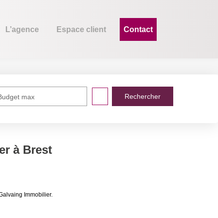
agence
Espace client
Contact
Budget max
uer à Brest
 immobilières de Galvaing Immobilier.