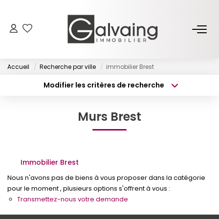
NOS BIENS
Accueil
Recherche par ville
immobilier Brest
À Vendre
Modifier les critères de recherche
À Louer
Type de transaction
Localisation
Acheter
Localisation
Murs Brest
Type de bien
PROGRAMMES NEUFS
Surface min
Sélectionnez...
Budget max
Plus de critères
ESTIMER
Immobilier Brest
Créer une alerte
Nous n'avons pas de biens à vous proposer dans la catégorie
GESTION LOCATIVE
pour le moment , plusieurs options s'offrent à vous :
Transmettez-nous votre demande
L’AGENCE