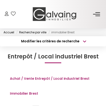
NOS BIENS
Accueil
Recherche par ville
immobilier Brest
À Vendre
Modifier les critères de recherche
À Louer
Type de transaction
Localisation
Acheter
Localisation
Entrepôt / Local industriel Brest
Type de bien
PROGRAMMES NEUFS
Surface min
Sélectionnez...
Budget max
Plus de critères
ESTIMER
Achat / Vente Entrepôt / Local industriel Brest
Créer une alerte
GESTION LOCATIVE
Immobilier Brest
L’AGENCE