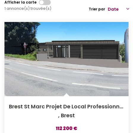
Afficher la carte
1 annonce(s) trouvée(s)
Qui Sommes-Nous
Trier par
Notre Équipe
Partenariats
Nous Rejoindre
Nos Actualités
ESPACE CLIENT
Gestion Locative
Mon Compte
Brest St Marc Projet De Local Professionnel
,
Brest
CONTACT
112 200 €