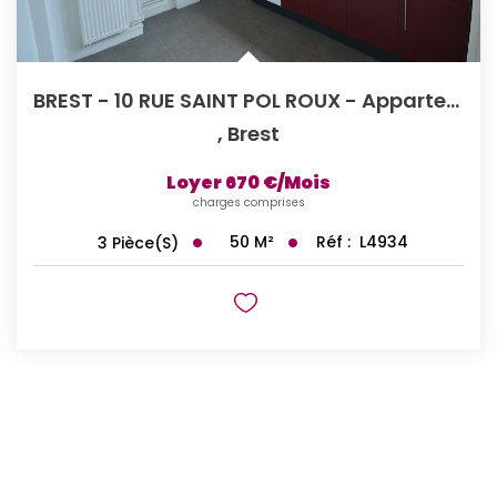
BREST - 10 RUE SAINT POL ROUX - Appartement T2bis / T3 En...
,
Brest
Loyer 670 €/mois
charges comprises
50
M²
Réf :
L4934
3
Pièce(s)