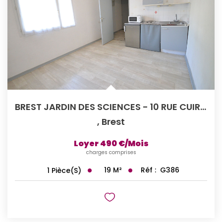
BREST JARDIN DES SCIENCES - 10 RUE CUIRASSE DE BRETAGNE -...
,
Brest
Loyer 490 €/mois
charges comprises
19
M²
Réf :
G386
1
Pièce(s)