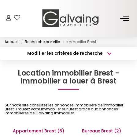
NOS BIENS
Accueil
Recherche par ville
immobilier Brest
À Vendre
Modifier les critères de recherche
À Louer
Type de transaction
Localisation
Acheter
Localisation
Location immobilier Brest -
Type de bien
PROGRAMMES NEUFS
Surface min
Sélectionnez...
immobilier a louer à Brest
Budget max
Plus de critères
ESTIMER
Sur notre site consultez les annonces immobilière de immobilier
Créer une alerte
Brest. Trouvez votre immobilier sur Brest grâce aux annonces
GESTION LOCATIVE
immobilières de Galvaing Immobilier.
Appartement Brest (6)
Bureaux Brest (2)
L’AGENCE