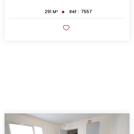
Réf :
7557
291
M²