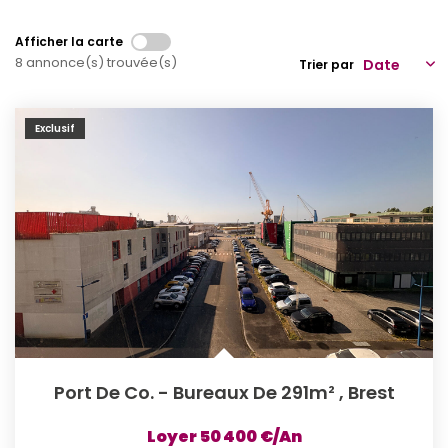
Qui Sommes-Nous
Afficher la carte
8 annonce(s) trouvée(s)
Notre Équipe
Trier par
Partenariats
Exclusif
Nous Rejoindre
Nos Actualités
ESPACE CLIENT
Gestion Locative
Mon Compte
CONTACT
Port De Co. - Bureaux De 291m²
,
Brest
Loyer 50 400 €/an