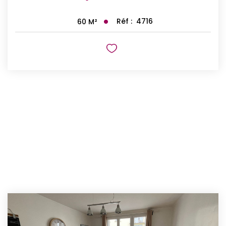
Réf :
4716
60
M²