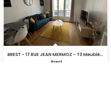
BREST - 17 RUE JEAN MERMOZ - T3 Meublé Lumineux
,
Brest
Loyer 730 €/mois
charges comprises
59
M²
Réf :
G427
3
Pièce(s)