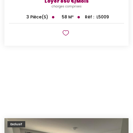
Loyer 850 €/mois
charges comprises
58
M²
Réf :
L5009
3
Pièce(s)
Exclusif