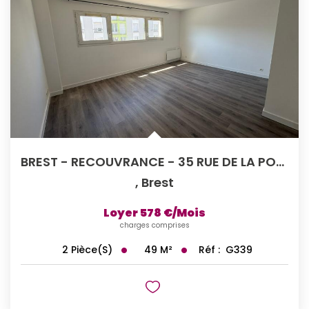
BREST - RECOUVRANCE - 35 RUE DE LA PORTE - Appartement T2...
,
Brest
Loyer 578 €/mois
charges comprises
49
M²
Réf :
G339
2
Pièce(s)