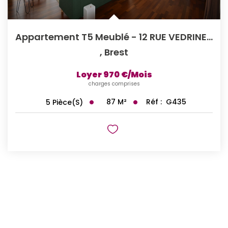
Appartement T5 Meublé - 12 RUE VEDRINES BREST
,
Brest
Loyer 970 €/mois
charges comprises
87
M²
Réf :
G435
5
Pièce(s)