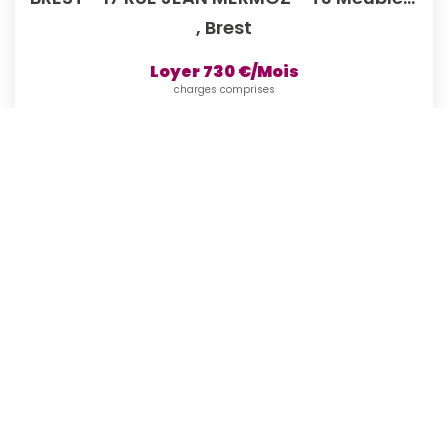
,
Brest
Loyer 730 €/mois
charges comprises
59
M²
Réf :
G427
3
Pièce(s)