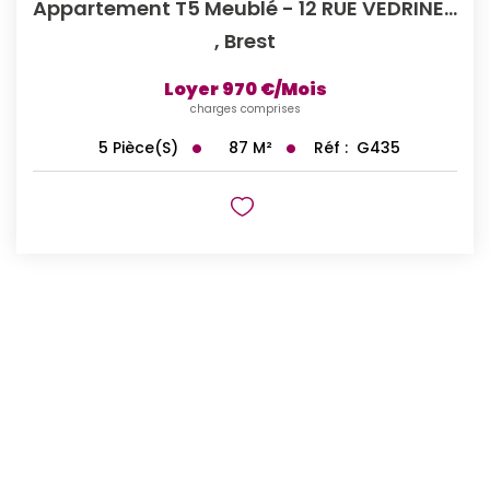
Appartement T5 Meublé - 12 RUE VEDRINES BREST
,
Brest
Loyer 970 €/mois
charges comprises
87
M²
Réf :
G435
5
Pièce(s)