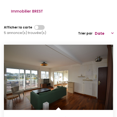
Qui Sommes-Nous
Immobilier BREST
Notre Équipe
Partenariats
Afficher la carte
5 annonce(s) trouvée(s)
Trier par
Nous Rejoindre
Nos Actualités
ESPACE CLIENT
Gestion Locative
Mon Compte
CONTACT