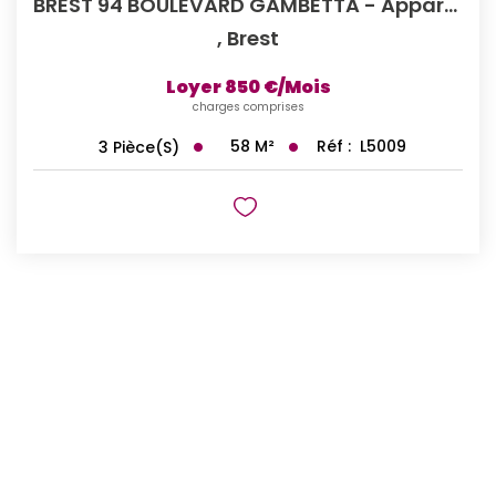
BREST 94 BOULEVARD GAMBETTA - Appartement T3 Meublé De 58m²
,
Brest
Loyer 850 €/mois
charges comprises
58
M²
Réf :
L5009
3
Pièce(s)