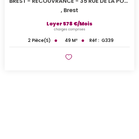
BREST - RECOUVRANCE - 35 RUE DE LA PORTE - Appartement T2...
,
Brest
Loyer 578 €/mois
charges comprises
49
M²
Réf :
G339
2
Pièce(s)