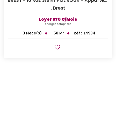
BREST - 10 RUE SAINT POL ROUX - Appartement T2bis / T3 En...
,
Brest
Loyer 670 €/mois
charges comprises
50
M²
Réf :
L4934
3
Pièce(s)