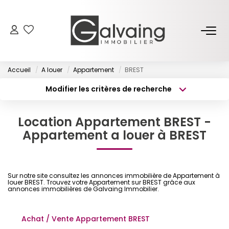
NOS BIENS
Accueil
A louer
Appartement
BREST
À Vendre
Modifier les critères de recherche
À Louer
Type de transaction
Localisation
Acheter
Localisation
Location Appartement BREST -
Type de bien
PROGRAMMES NEUFS
Surface min
Sélectionnez...
Appartement a louer à BREST
Budget max
Plus de critères
ESTIMER
Sur notre site consultez les annonces immobilière de Appartement à
Créer une alerte
louer BREST. Trouvez votre Appartement sur BREST grâce aux
GESTION LOCATIVE
annonces immobilières de Galvaing Immobilier.
Achat / Vente Appartement BREST
L’AGENCE