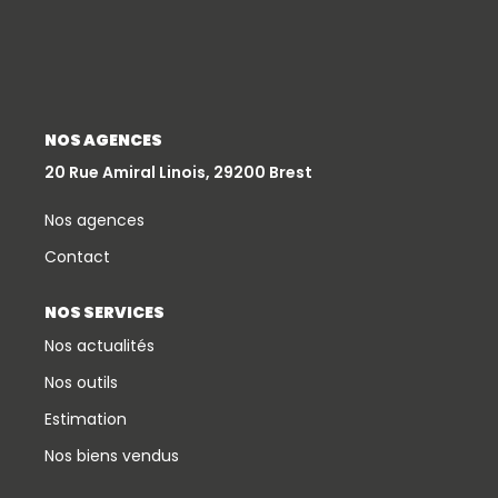
Qui Sommes-Nous
Notre Équipe
Partenariats
NOS AGENCES
Nous Rejoindre
20 Rue Amiral Linois, 29200 Brest
Nos Actualités
Nos agences
Contact
ESPACE CLIENT
NOS SERVICES
Gestion Locative
Nos actualités
Mon Compte
Nos outils
Estimation
CONTACT
Nos biens vendus