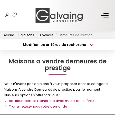
NOS BIENS
Accueil
Maisons
A vendre
Demeures de prestige
À Vendre
Modifier les critères de recherche
À Louer
Type de transaction
Localisation
Acheter
Localisation
Maisons a vendre demeures de
Type de bien
PROGRAMMES NEUFS
Surface min
Sélectionnez...
prestige
Budget max
Plus de critères
ESTIMER
Nous n'avons pas de biens à vous proposer dans la catégorie
Maisons A vendre Demeures de prestige pour le moment ,
Créer une alerte
GESTION LOCATIVE
plusieurs options s'offrent à vous :
Re-soumettre la recherche avec moins de critères.
Transmettez-nous votre demande
L’AGENCE