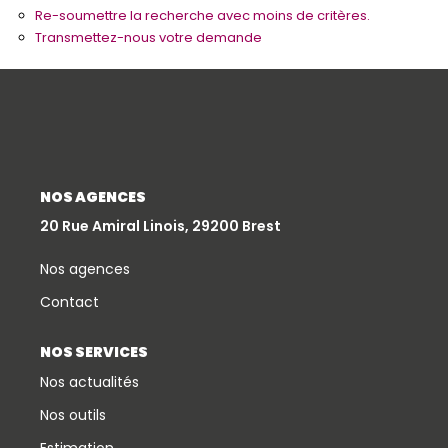
Re-soumettre la recherche avec moins de critères.
Qui Sommes-Nous
Transmettez-nous votre demande
Notre Équipe
Partenariats
Nous Rejoindre
Nos Actualités
NOS AGENCES
20 Rue Amiral Linois, 29200 Brest
ESPACE CLIENT
Nos agences
Gestion Locative
Contact
Mon Compte
NOS SERVICES
Nos actualités
CONTACT
Nos outils
Estimation