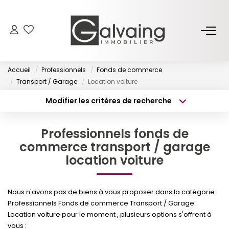
NOS BIENS
Accueil
Professionnels
Fonds de commerce
À Vendre
Transport / Garage
Location voiture
À Louer
Modifier les critères de recherche
Type de transaction
Localisation
Acheter
Localisation
PROGRAMMES NEUFS
Professionnels fonds de
Type de bien
Surface min
commerce transport / garage
Sélectionnez...
location voiture
ESTIMER
Budget max
Plus de critères
GESTION LOCATIVE
Nous n'avons pas de biens à vous proposer dans la catégorie
Créer une alerte
Professionnels Fonds de commerce Transport / Garage
Location voiture pour le moment , plusieurs options s'offrent à
L’AGENCE
vous :