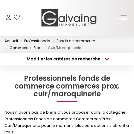
NOS BIENS
Accueil
Professionnels
Fonds de commerce
À Vendre
Commerces Prox.
Cuir/Maroquinerie
À Louer
Modifier les critères de recherche
Type de transaction
Localisation
Acheter
Localisation
PROGRAMMES NEUFS
Professionnels fonds de
Type de bien
Surface min
Sélectionnez...
commerce commerces prox.
cuir/maroquinerie
ESTIMER
Budget max
Plus de critères
GESTION LOCATIVE
Nous n'avons pas de biens à vous proposer dans la catégorie
Créer une alerte
Professionnels Fonds de commerce Commerces Prox.
Cuir/Maroquinerie pour le moment , plusieurs options s'offrent à
L’AGENCE
vous :