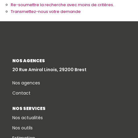
Re-soumettre la recherche avec moins de critères.
Qui Sommes-Nous
Transmettez-nous votre demande
Notre Équipe
Partenariats
Nous Rejoindre
Nos Actualités
NOS AGENCES
20 Rue Amiral Linois, 29200 Brest
ESPACE CLIENT
Nos agences
Gestion Locative
Contact
Mon Compte
NOS SERVICES
Nos actualités
CONTACT
Nos outils
Estimation