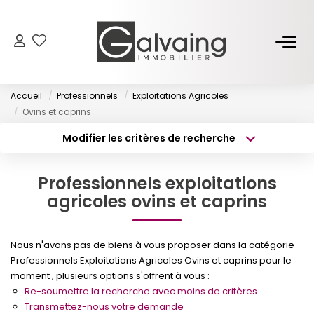
NOS BIENS
Accueil
Professionnels
Exploitations Agricoles
À Vendre
Ovins et caprins
À Louer
Modifier les critères de recherche
Type de transaction
Localisation
Acheter
Localisation
PROGRAMMES NEUFS
Professionnels exploitations
Type de bien
Surface min
Sélectionnez...
agricoles ovins et caprins
ESTIMER
Budget max
Plus de critères
Nous n'avons pas de biens à vous proposer dans la catégorie
GESTION LOCATIVE
Professionnels Exploitations Agricoles Ovins et caprins pour le
Créer une alerte
moment , plusieurs options s'offrent à vous :
Re-soumettre la recherche avec moins de critères.
L’AGENCE
Transmettez-nous votre demande