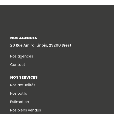
Qui Sommes-Nous
Notre Équipe
Partenariats
Nous Rejoindre
NOS AGENCES
Nos Actualités
20 Rue Amiral Linois, 29200 Brest
Nos agences
ESPACE CLIENT
Contact
Gestion Locative
NOS SERVICES
Mon Compte
Nos actualités
Nos outils
CONTACT
Estimation
Nos biens vendus