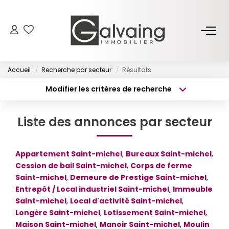
NOS BIENS
Accueil
Recherche par secteur
Résultats
À Vendre
Modifier les critères de recherche
À Louer
Type de transaction
Localisation
Acheter
Localisation
Liste des annonces par secteur
Type de bien
PROGRAMMES NEUFS
Surface min
Sélectionnez...
Appartement Saint-michel
,
Bureaux Saint-michel
,
Budget max
Plus de critères
ESTIMER
Cession de bail Saint-michel
,
Corps de ferme
Saint-michel
,
Demeure de Prestige Saint-michel
,
Créer une alerte
Entrepôt / Local industriel Saint-michel
,
Immeuble
GESTION LOCATIVE
Saint-michel
,
Local d'activité Saint-michel
,
Longère Saint-michel
,
Lotissement Saint-michel
,
L’AGENCE
Maison Saint-michel
,
Manoir Saint-michel
,
Moulin