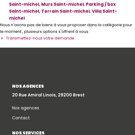
Saint-michel
,
Murs Saint-michel
,
Parking / box
Qui Sommes-Nous
Saint-michel
,
Terrain Saint-michel
,
Villa Saint-
michel
Notre Équipe
Nous n'avons pas de biens à vous proposer dans la catégorie pour
Partenariats
le moment , plusieurs options s'offrent à vous :
Transmettez-nous votre demande
Nous Rejoindre
Nos Actualités
ESPACE CLIENT
Gestion Locative
NOS AGENCES
20 Rue Amiral Linois, 29200 Brest
Mon Compte
Nos agences
CONTACT
Contact
NOS SERVICES