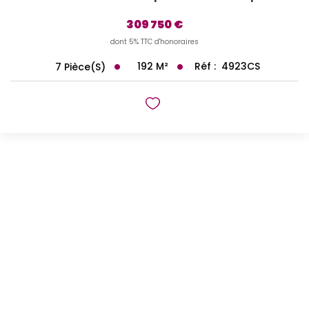
309 750 €
dont 5% TTC d'honoraires
192
M²
Réf :
4923CS
7
Pièce(s)