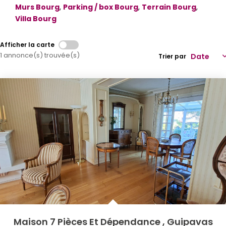
Murs Bourg
,
Parking / box Bourg
,
Terrain Bourg
,
Qui Sommes-Nous
Villa Bourg
Notre Équipe
Afficher la carte
Partenariats
1 annonce(s) trouvée(s)
Trier par
Nous Rejoindre
Nos Actualités
ESPACE CLIENT
Gestion Locative
Mon Compte
CONTACT
Maison 7 Pièces Et Dépendance
,
Guipavas