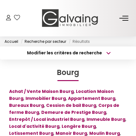
NOS BIENS
Accueil
Recherche par secteur
Résultats
À Vendre
Modifier les critères de recherche
À Louer
Type de transaction
Localisation
Acheter
Localisation
Bourg
Type de bien
PROGRAMMES NEUFS
Surface min
Sélectionnez...
Achat / Vente Maison Bourg
,
Location Maison
Budget max
Plus de critères
ESTIMER
Bourg
,
Immobilier Bourg
,
Appartement Bourg
,
Bureaux Bourg
,
Cession de bail Bourg
,
Corps de
Créer une alerte
ferme Bourg
,
Demeure de Prestige Bourg
,
GESTION LOCATIVE
Entrepôt / Local industriel Bourg
,
Immeuble Bourg
,
Local d'activité Bourg
,
Longère Bourg
,
L’AGENCE
Lotissement Bourg
,
Manoir Bourg
,
Moulin Bourg
,