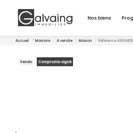
Nos biens
Pro
Accueil
Maisons
A vendre
Maison
Référence 4959MD
Vendu
Compromis signé