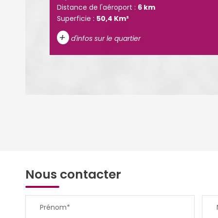
Distance de l'aéroport :
6 km
Superficie :
50,4 Km²
+
d'infos sur le quartier
DENSITÉ DE POPULATION
REVENU MENSUEL PAR MÉNAGE
Nous contacter
TAXE FONCIÈRE
Prénom*
SUPERFICIE :