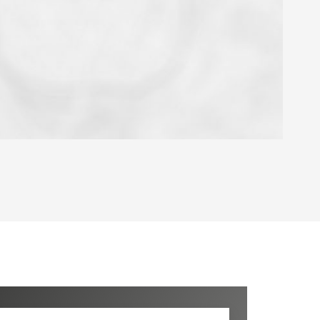
OYEN
'HABITATION
CE DE L'AÉROPORT :
 ET CRÈCHES