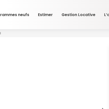
grammes neufs
Estimer
Gestion Locative
L’
B