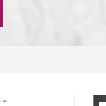
ENFANTS ET ADOLESCENTS
AGE M
TAUX DE PROPRIÉTAIRES
TAUX D
PART DES MÉNAGES SANS VOITURE
DISTAN
NOM*
RÉSULTATS DES LYCÉES
ECOLES