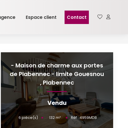
agence
Espace client
Contact
- Maison de charme aux portes
de Plabennec - limite Gouesnou
,
Plabennec
Vendu
132
m²
6
pièce(s)
Réf :
4959MDB