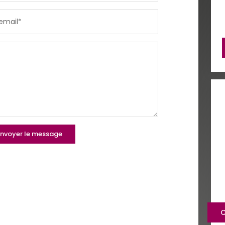
email*
COMMERCES
MÉDEC
nvoyer le message
C