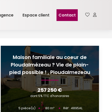
agence
Espace client
Contact
Maison familiale au coeur de
Ploudalmézeau ? Vie de plain-
pied possible !
,
Ploudalmezeau
257 250 €
dont 5% TTC d'honoraires
80
m²
5
pièce(s)
Réf :
4895AL