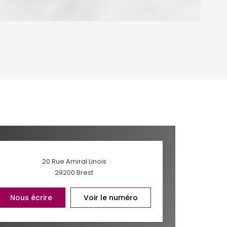
OYEN
'HABITATION
CE DE L'AÉROPORT :
 ET CRÈCHES
20 Rue Amiral Linois
29200
Brest
INS
Nous écrire
Voir le numéro