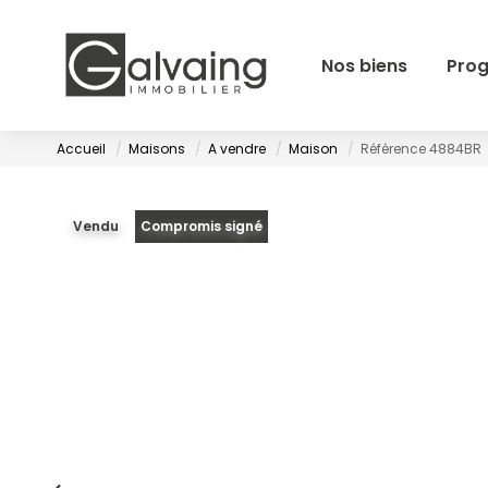
Nos biens
Pro
Accueil
Maisons
A vendre
Maison
Référence 4884BR
Vendu
Compromis signé