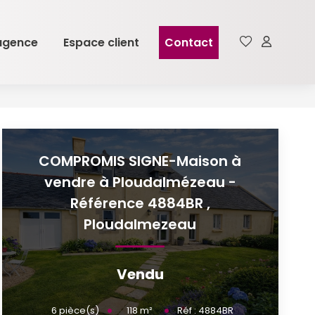
agence
Espace client
Contact
COMPROMIS SIGNE-Maison à
vendre à Ploudalmézeau -
Référence 4884BR
,
Ploudalmezeau
Vendu
118
m²
6
pièce(s)
Réf :
4884BR