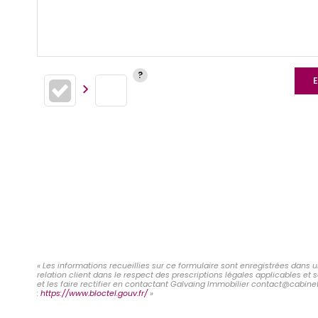
E
« Les informations recueillies sur ce formulaire sont enregistrées dans 
relation client dans le respect des prescriptions légales applicables et
et les faire rectifier en contactant Galvaing Immobilier contact@cabinet
:
https://www.bloctel.gouv.fr/
»