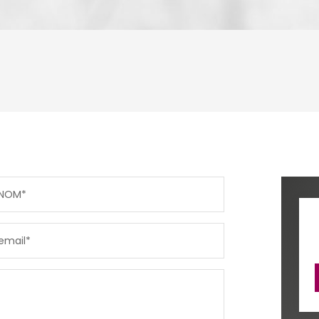
ENFANTS ET ADOLESCENTS
AGE M
TAUX DE PROPRIÉTAIRES
TAUX D
PART DES MÉNAGES SANS VOITURE
DISTAN
NOM*
RÉSULTATS DES LYCÉES
ECOLES
email*
COMMERCES
MÉDEC