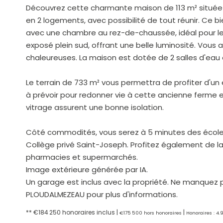
Découvrez cette charmante maison de 113 m² située
en 2 logements, avec possibilité de tout réunir. Ce b
avec une chambre au rez-de-chaussée, idéal pour les 
exposé plein sud, offrant une belle luminosité. Vous
chaleureuses. La maison est dotée de 2 salles d'eau e
Le terrain de 733 m² vous permettra de profiter d'un
à prévoir pour redonner vie à cette ancienne ferme e
vitrage assurent une bonne isolation.
Côté commodités, vous serez à 5 minutes des écoles, 
Collège privé Saint-Joseph. Profitez également de l
pharmacies et supermarchés.
Image extérieure générée par IA.
Un garage est inclus avec la propriété. Ne manquez 
PLOUDALMEZEAU pour plus d'informations.
** €184 250
honoraires inclus
|
|
€175 500
hors honoraires
Honoraires : 4.