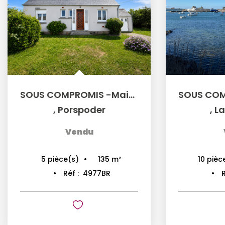
SOUS COMPROMIS -Maison 5 pièces à vendre à Porspoder -...
,
Porspoder
,
L
Vendu
135
m²
5
pièce(s)
10
pièc
Réf :
4977BR
R