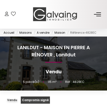
NOS BIENS
Accueil
Maisons
A vendre
Maison
Référence 4828EC
À Vendre
À Louer
LANILDUT - MAISON EN PIERRE A
RÉNOVER
,
Lanildut
PROGRAMMES NEUFS
Vendu
ESTIMER
5
pièce(s)
•
115
m²
•
Réf : 4828EC
GESTION LOCATIVE
Vendu
Compromis signé
L’AGENCE