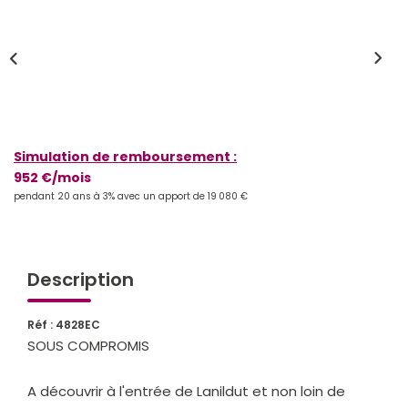
Qui Sommes-Nous
Notre Équipe
Partenariats
Nous Rejoindre
Nos Actualités
Simulation de remboursement :
952 €/mois
pendant 20 ans à 3% avec un apport de 19 080 €
ESPACE CLIENT
Gestion Locative
Description
Mon Compte
Réf : 4828EC
SOUS COMPROMIS
CONTACT
A découvrir à l'entrée de Lanildut et non loin de