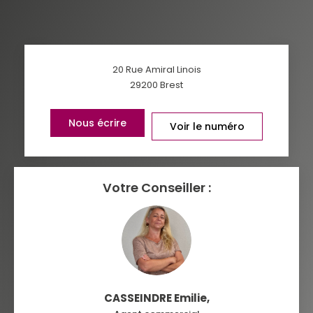
TAUX DE PROPRIÉTAIRES
TAUX D'HABITATION
TAXE FONCIÈRE
PART DES MÉNAGES SANS
20 Rue Amiral Linois
VOITURE
29200
Brest
DISTANCE DE L'AÉROPORT :
SUPERFICIE :
Nous écrire
Voir le numéro
RÉSULTATS DES LYCÉES
ECOLES ET CRÈCHES
RESTAURANTS ET CAFÉS
Votre Conseiller :
COMMERCES
MÉDECINS
CASSEINDRE Emilie
,