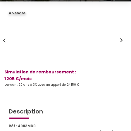
Qui Sommes-Nous
A vendre
Notre Équipe
Partenariats
Nous Rejoindre
Nos Actualités
ESPACE CLIENT
Simulation de remboursement :
1 205 €/mois
Gestion Locative
pendant 20 ans à 3% avec un apport de 24 150 €
Mon Compte
Description
CONTACT
Réf : 4983MDB