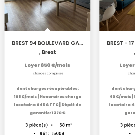
BREST 94 BOULEVARD GAMBETTA - Appartement T3 meublé de 58m²
,
Brest
Loyer 850 €/mois
Loyer
charges comprises
cha
dont charges récupérables:
dont char
|
|
165 €/mois
Honoraires charge
40 €/mois
|
locataire: 645 € TTC
Dépôt de
locataire: 
garantie: 1 370 €
garan
58
m²
3
pièce(s)
3
pièc
Réf :
L5009