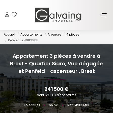
NOS BIENS
Accueil
Appartements
A vendre
4 pièces
À Vendre
Référence 4983MDB
À Louer
Appartement 3 pièces à vendre à
Brest - Quartier Siam, Vue dégagée
PROGRAMMES NEUFS
et Penfeld - ascenseur
,
Brest
ESTIMER
241 500 €
GESTION LOCATIVE
dont 5% TTC d'honoraires
3
pièce(s)
•
66
m²
•
Réf : 4983MDB
L’AGENCE