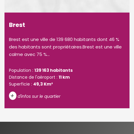
Brest
Brest est une ville de 139 680 habitants dont 46 %
des habitants sont propriétaires.Brest est une ville
calme avec 75 %...
Population :
139 163 habitants
Distance de l'aéroport :
11 km
Superficie :
49,3 Km²
+
d'infos sur le quartier
DENSITÉ DE POPULATION
ENFANTS ET ADOLESCENTS
AGE MOYEN
REVENU MENSUEL PAR MÉNAGE