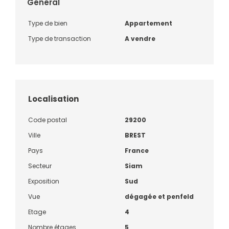
Général
Type de bien
Appartement
Type de transaction
A vendre
Localisation
Code postal
29200
Ville
BREST
Pays
France
Secteur
Siam
Exposition
Sud
Vue
dégagée et penfeld
Etage
4
Nombre étages
5