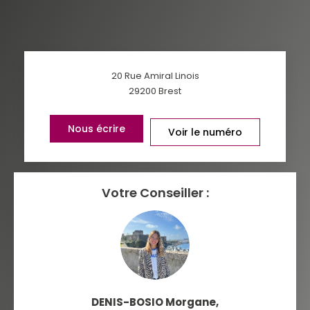
TAUX DE PROPRIÉTAIRES
TAUX D'HABITATION
TAXE FONCIÈRE
PART DES MÉNAGES SANS
20 Rue Amiral Linois
VOITURE
29200
Brest
DISTANCE DE L'AÉROPORT :
SUPERFICIE :
Nous écrire
Voir le numéro
RÉSULTATS DES LYCÉES
ECOLES ET CRÈCHES
RESTAURANTS ET CAFÉS
COMMERCES
Votre Conseiller :
MÉDECINS
DENIS-BOSIO Morgane
,