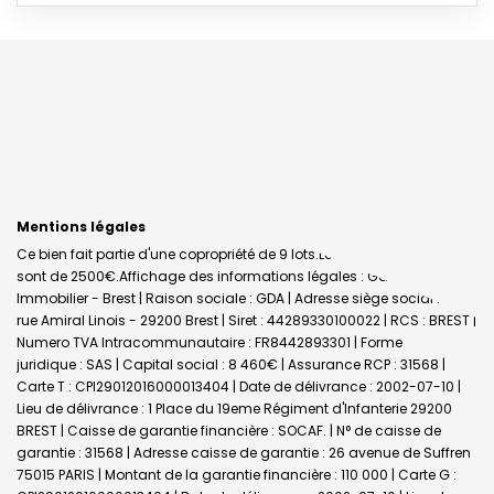
Mentions légales
Ce bien fait partie d'une copropriété de 9 lots.Les charges annuelles
sont de 2500€.
Affichage des informations légales : Galvaing
Immobilier - Brest | Raison sociale : GDA | Adresse siège social : 20
rue Amiral Linois - 29200 Brest | Siret : 44289330100022 | RCS : BREST |
Numero TVA Intracommunautaire : FR8442893301 | Forme
juridique : SAS | Capital social : 8 460€ | Assurance RCP : 31568 |
Carte T : CPI29012016000013404 | Date de délivrance : 2002-07-10 |
Lieu de délivrance : 1 Place du 19eme Régiment d'Infanterie 29200
BREST | Caisse de garantie financière : SOCAF. | N° de caisse de
garantie : 31568 | Adresse caisse de garantie : 26 avenue de Suffren
75015 PARIS | Montant de la garantie financière : 110 000 | Carte G :