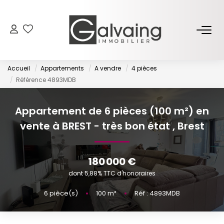
NOS BIENS
Accueil
Appartements
A vendre
4 pièces
À Vendre
Référence 4893MDB
À Louer
Appartement de 6 pièces (100 m²) en
vente à BREST - très bon état
,
Brest
PROGRAMMES NEUFS
ESTIMER
180 000 €
dont 5,88% TTC d'honoraires
GESTION LOCATIVE
6
pièce(s)
•
100
m²
•
Réf : 4893MDB
L’AGENCE