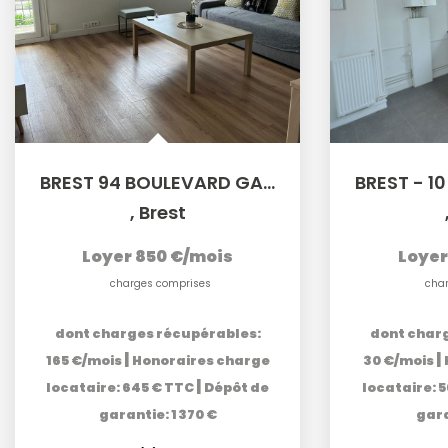
BREST 94 BOULEVARD GAMBETTA - Appartement T3 meublé de 58m²
,
Brest
Loyer 850 €/mois
Loyer
charges comprises
cha
dont charges récupérables:
dont char
|
|
165 €/mois
Honoraires charge
30 €/mois
|
locataire: 645 € TTC
Dépôt de
locataire: 
garantie: 1 370 €
gara