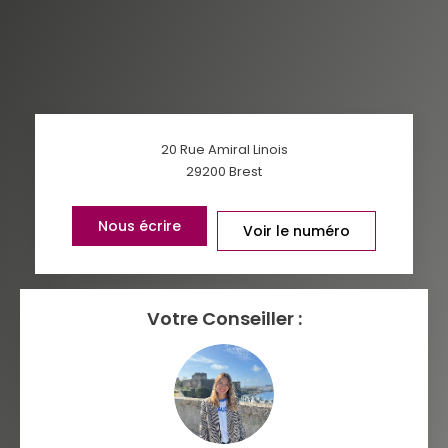
AGE MOYEN
REVENU MENSUEL PAR MÉNAGE
TAUX DE PROPRIÉTAIRES
TAUX D'HABITATION
TAXE FONCIÈRE
PART DES MÉNAGES SANS
20 Rue Amiral Linois
VOITURE
29200
Brest
DISTANCE DE L'AÉROPORT :
SUPERFICIE :
Nous écrire
Voir le numéro
RÉSULTATS DES LYCÉES
ECOLES ET CRÈCHES
RESTAURANTS ET CAFÉS
COMMERCES
Votre Conseiller :
MÉDECINS