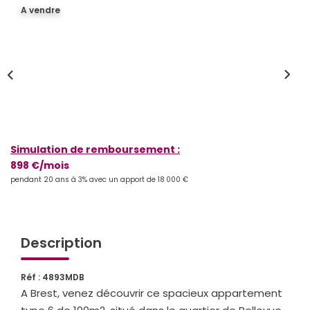
A vendre
Qui Sommes-Nous
Notre Équipe
Partenariats
Nous Rejoindre
Nos Actualités
Simulation de remboursement :
ESPACE CLIENT
898 €/mois
pendant 20 ans à 3% avec un apport de 18 000 €
Gestion Locative
Mon Compte
Description
CONTACT
Réf : 4893MDB
A Brest, venez découvrir ce spacieux appartement