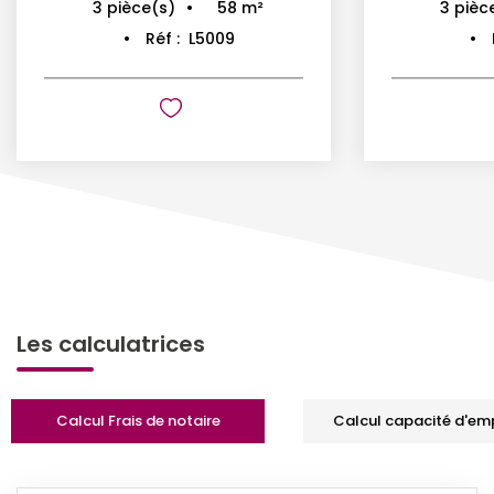
58
m²
3
pièce(s)
3
pièc
Réf :
L5009
Les calculatrices
Calcul Frais de notaire
Calcul capacité d'em