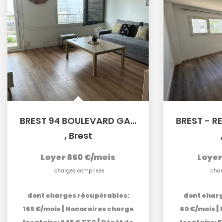
BREST 94 BOULEVARD GAMBETTA - Appartement T3 meublé de 58m²
,
Brest
Loyer 850 €/mois
Loyer
charges comprises
cha
dont charges récupérables:
dont char
|
|
165 €/mois
Honoraires charge
60 €/mois
|