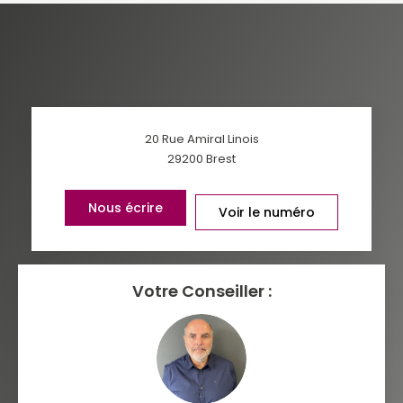
AGE MOYEN
REVENU MENSUEL PAR MÉNAGE
TAUX DE PROPRIÉTAIRES
TAUX D'HABITATION
TAXE FONCIÈRE
PART DES MÉNAGES SANS
20 Rue Amiral Linois
VOITURE
29200
Brest
DISTANCE DE L'AÉROPORT :
SUPERFICIE :
Nous écrire
Voir le numéro
RÉSULTATS DES LYCÉES
ECOLES ET CRÈCHES
RESTAURANTS ET CAFÉS
COMMERCES
Votre Conseiller :
MÉDECINS