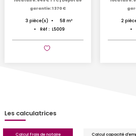
locataire: 645 € TTC
Dépôt de
locataire: 
garantie: 1 370 €
gara
58
m²
3
pièce(s)
2
pièc
Réf :
L5009
Les calculatrices
Calcul Frais de notaire
Calcul capacité d'em