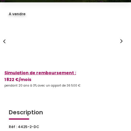
Qui Sommes-Nous
A vendre
Notre Équipe
Partenariats
Nous Rejoindre
Nos Actualités
ESPACE CLIENT
Simulation de remboursement :
1 822 €/mois
Gestion Locative
pendant 20 ans à 3% avec un apport de 36 500 €
Mon Compte
Description
CONTACT
Réf : 4425-2-DC