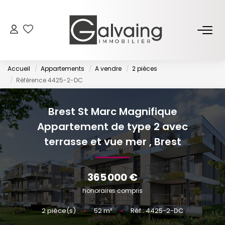
NOS BIENS
Accueil
Appartements
A vendre
2 pièces
À Vendre
Référence 4425-2-DC
À Louer
Brest St Marc Magnifique
Appartement de type 2 avec
PROGRAMMES NEUFS
terrasse et vue mer
,
Brest
ESTIMER
365 000 €
GESTION LOCATIVE
honoraires compris
2
pièce(s)
•
52
m²
•
Réf : 4425-2-DC
L’AGENCE