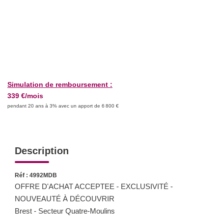
Qui Sommes-Nous
Notre Équipe
Partenariats
Nous Rejoindre
Nos Actualités
Simulation de remboursement :
339 €/mois
pendant 20 ans à 3% avec un apport de 6 800 €
ESPACE CLIENT
Gestion Locative
Mon Compte
Description
Réf : 4992MDB
CONTACT
OFFRE D'ACHAT ACCEPTEE - EXCLUSIVITÉ -
NOUVEAUTÉ À DÉCOUVRIR
Brest - Secteur Quatre-Moulins