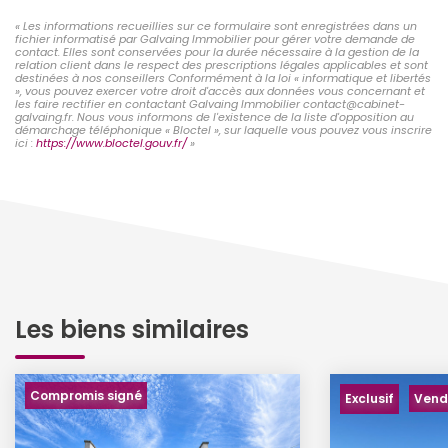
« Les informations recueillies sur ce formulaire sont enregistrées dans un
fichier informatisé par Galvaing Immobilier pour gérer votre demande de
contact. Elles sont conservées pour la durée nécessaire à la gestion de la
relation client dans le respect des prescriptions légales applicables et sont
destinées à nos conseillers Conformément à la loi « informatique et libertés
», vous pouvez exercer votre droit d'accès aux données vous concernant et
les faire rectifier en contactant Galvaing Immobilier contact@cabinet-
galvaing.fr. Nous vous informons de l'existence de la liste d'opposition au
démarchage téléphonique « Bloctel », sur laquelle vous pouvez vous inscrire
ici :
https://www.bloctel.gouv.fr/
»
Les biens similaires
Compromis signé
Exclusif
Vend