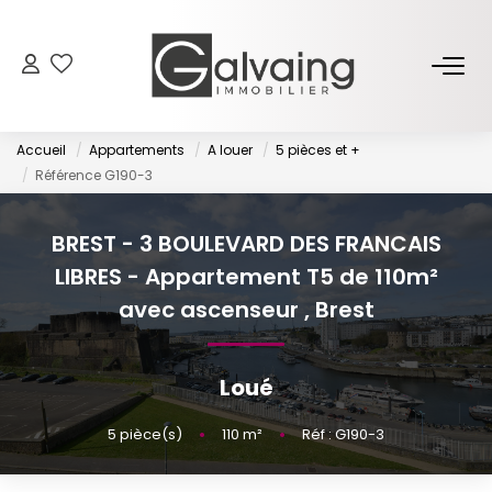
NOS BIENS
Accueil
Appartements
A louer
5 pièces et +
À Vendre
Référence G190-3
À Louer
BREST - 3 BOULEVARD DES FRANCAIS
LIBRES - Appartement T5 de 110m²
PROGRAMMES NEUFS
avec ascenseur
,
Brest
ESTIMER
Loué
GESTION LOCATIVE
5
pièce(s)
•
110
m²
•
Réf : G190-3
L’AGENCE