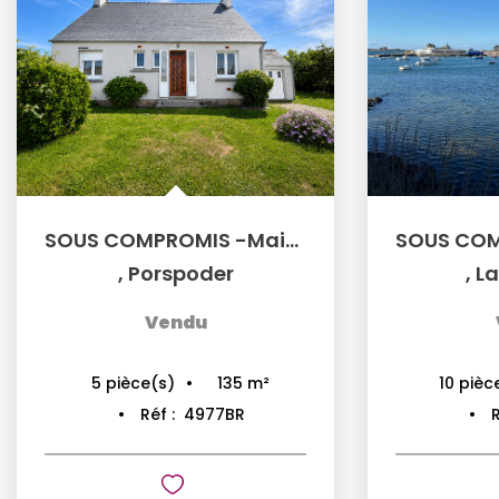
SOUS COMPROMIS -Maison 5 pièces à vendre à Porspoder -...
,
Porspoder
,
L
Vendu
135
m²
5
pièce(s)
10
pièc
Réf :
4977BR
R