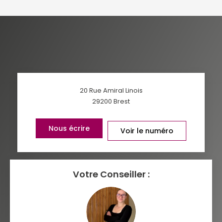
DENSITÉ DE POPULATION
ENFANTS ET ADOLESCENTS
AGE MOYEN
REVENU MENSUEL PAR MÉNAGE
TAUX DE PROPRIÉTAIRES
TAUX D'HABITATION
TAXE FONCIÈRE
PART DES MÉNAGES SANS
20 Rue Amiral Linois
VOITURE
29200
Brest
DISTANCE DE L'AÉROPORT :
SUPERFICIE :
Nous écrire
Voir le numéro
RÉSULTATS DES LYCÉES
ECOLES ET CRÈCHES
RESTAURANTS ET CAFÉS
COMMERCES
Votre Conseiller :
MÉDECINS