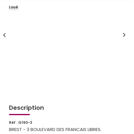
Loué
Qui Sommes-Nous
Notre Équipe
Partenariats
Nous Rejoindre
Nos Actualités
ESPACE CLIENT
Gestion Locative
Mon Compte
Description
CONTACT
Réf : G190-3
BREST - 3 BOULEVARD DES FRANCAIS LIBRES.