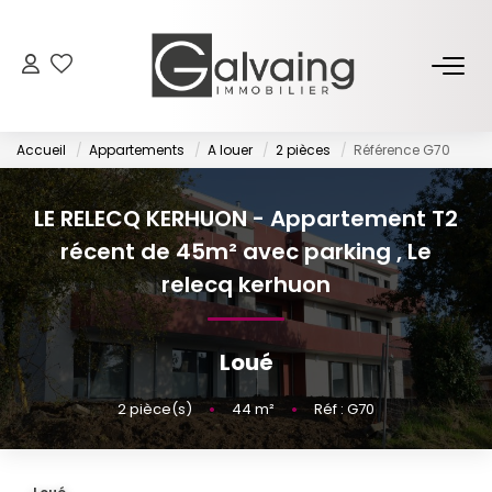
NOS BIENS
Accueil
Appartements
A louer
2 pièces
Référence G70
À Vendre
À Louer
LE RELECQ KERHUON - Appartement T2
récent de 45m² avec parking
,
Le
PROGRAMMES NEUFS
relecq kerhuon
ESTIMER
Loué
GESTION LOCATIVE
2
pièce(s)
•
44
m²
•
Réf : G70
L’AGENCE