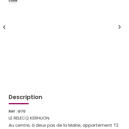
Loué
Qui Sommes-Nous
Notre Équipe
Partenariats
Nous Rejoindre
Nos Actualités
ESPACE CLIENT
Gestion Locative
Mon Compte
Description
CONTACT
Réf : G70
LE RELECQ KERHUON.
Au centre, à deux pas de la Mairie, appartement T2