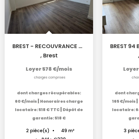
BREST - RECOUVRANCE - 35 RUE DE LA PORTE - Appartement T2...
,
Brest
Loyer 578 €/mois
Loyer
charges comprises
cha
dont charges récupérables:
dont char
|
|
60 €/mois
Honoraires charge
165 €/mois
|
locataire: 518 € TTC
Dépôt de
locataire: 
garantie: 518 €
gara
49
m²
2
pièce(s)
3
pièc