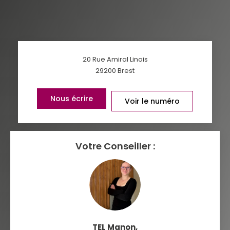
AGE MOYEN
REVENU MENSUEL PAR MÉNAGE
TAUX DE PROPRIÉTAIRES
TAUX D'HABITATION
TAXE FONCIÈRE
PART DES MÉNAGES SANS
20 Rue Amiral Linois
VOITURE
29200
Brest
DISTANCE DE L'AÉROPORT :
SUPERFICIE :
Nous écrire
Voir le numéro
RÉSULTATS DES LYCÉES
ECOLES ET CRÈCHES
RESTAURANTS ET CAFÉS
Votre Conseiller :
COMMERCES
MÉDECINS
TEL Manon
,