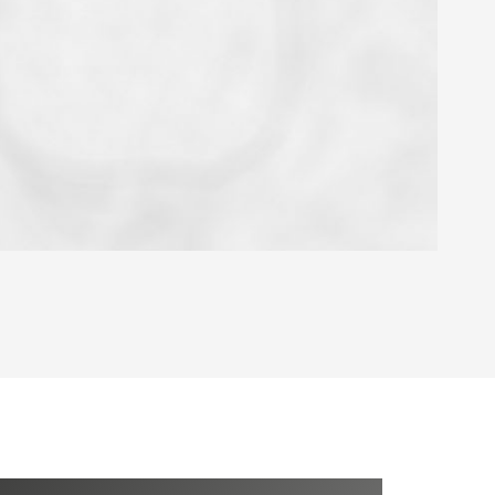
OYEN
'HABITATION
CE DE L'AÉROPORT :