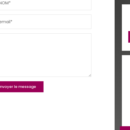
NOM*
RÉSULTATS DES LYCÉES
ECOLES
email*
COMMERCES
MÉDEC
nvoyer le message