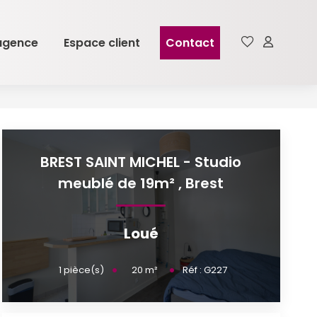
agence
Espace client
Contact
BREST SAINT MICHEL - Studio
meublé de 19m²
,
Brest
Loué
20
m²
1
pièce(s)
Réf :
G227