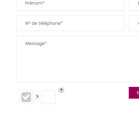
Prénom*
SUPERFICIE :
N° de téléphone*
RESTAURANTS ET CAFÉS
Message*
E