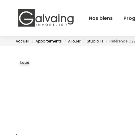
Nos biens
Pro
Accueil
Appartements
A louer
Studio T1
Référence G2
Loué