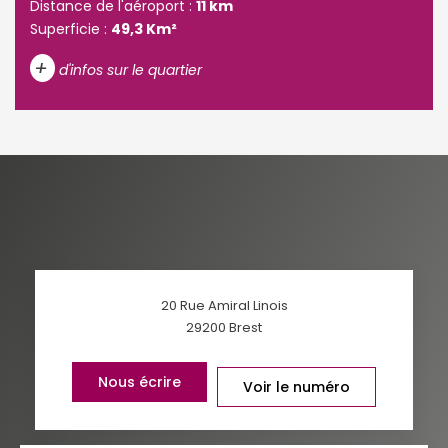
Distance de l'aéroport :
11 km
Superficie :
49,3 Km²
+
d'infos sur le quartier
DENSITÉ DE POPULATION
ENFANTS ET ADOLESCENTS
AGE MOYEN
REVENU MENSUEL PAR MÉNAGE
TAUX DE PROPRIÉTAIRES
TAUX D'HABITATION
TAXE FONCIÈRE
PART DES MÉNAGES SANS
20 Rue Amiral Linois
VOITURE
29200
Brest
DISTANCE DE L'AÉROPORT :
SUPERFICIE :
Nous écrire
Voir le numéro
RÉSULTATS DES LYCÉES
ECOLES ET CRÈCHES