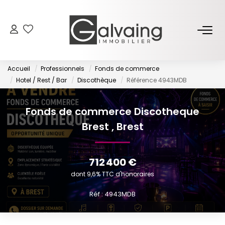
NOS BIENS
Accueil
Professionnels
Fonds de commerce
À Vendre
Hotel / Rest / Bar
Discothèque
Référence 4943MDB
À Louer
Fonds de commerce Discotheque
Brest
,
Brest
PROGRAMMES NEUFS
ESTIMER
712 400 €
dont 9,6% TTC d'honoraires
GESTION LOCATIVE
Réf : 4943MDB
L’AGENCE