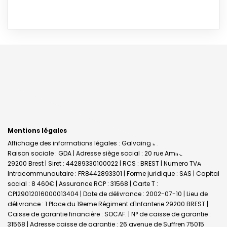
Mentions légales
Affichage des informations légales : Galvaing Immobilier - Brest |
Raison sociale : GDA | Adresse siège social : 20 rue Amiral Linois -
29200 Brest | Siret : 44289330100022 | RCS : BREST | Numero TVA
Intracommunautaire : FR8442893301 | Forme juridique : SAS | Capital
social : 8 460€ | Assurance RCP : 31568 |
Carte T :
CPI29012016000013404 | Date de délivrance : 2002-07-10 | Lieu de
délivrance : 1 Place du 19eme Régiment d'Infanterie 29200 BREST |
Caisse de garantie financière : SOCAF. | N° de caisse de garantie :
31568 | Adresse caisse de garantie : 26 avenue de Suffren 75015