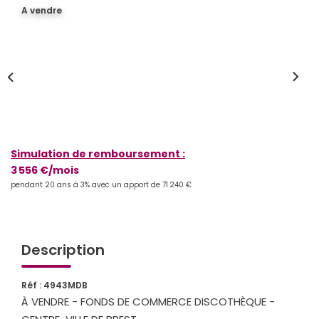
A vendre
Qui Sommes-Nous
Notre Équipe
Partenariats
Nous Rejoindre
Nos Actualités
Simulation de remboursement :
ESPACE CLIENT
3 556 €/mois
pendant 20 ans à 3% avec un apport de 71 240 €
Gestion Locative
Mon Compte
Description
CONTACT
Réf : 4943MDB
À VENDRE - FONDS DE COMMERCE DISCOTHÈQUE -