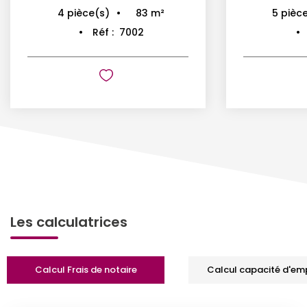
83
m²
4
pièce(s)
5
pièc
Réf :
7002
Les calculatrices
Calcul Frais de notaire
Calcul capacité d'em