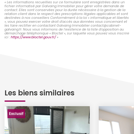
« Les informations recueillies sur ce formulaire sont enregistrées dans un
fichier informatisé par Galvaing Immobilier pour gérer votre demande de
contact. Elles sont conservées pour la durée nécessaire à la gestion de la
relation client dans le respect des prescriptions légales applicables et sont
destinées à nos conseillers Conformément à la loi « informatique et libertés
», vous pouvez exercer votre droit d'accès aux données vous concernant et
les faire rectifier en contactant Galvaing Immobilier contact@cabinet-
galvaing.fr. Nous vous informons de l'existence de la liste d'opposition au
démarchage téléphonique « Bloctel », sur laquelle vous pouvez vous inscrire
ici :
https://www.bloctel.gouv.fr/
»
Les biens similaires
Exclusif