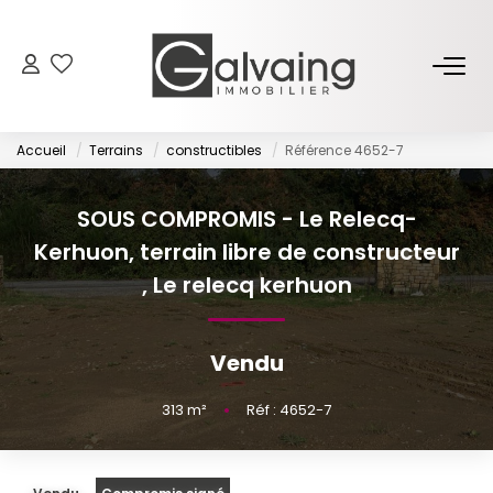
NOS BIENS
Accueil
Terrains
constructibles
Référence 4652-7
À Vendre
À Louer
SOUS COMPROMIS - Le Relecq-
Kerhuon, terrain libre de constructeur
PROGRAMMES NEUFS
,
Le relecq kerhuon
ESTIMER
Vendu
GESTION LOCATIVE
313
m²
•
Réf : 4652-7
L’AGENCE