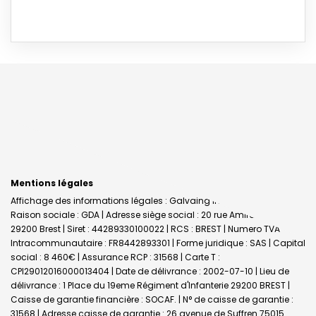
Mentions légales
Affichage des informations légales : Galvaing Immobilier - Brest |
Raison sociale : GDA | Adresse siège social : 20 rue Amiral Linois -
29200 Brest | Siret : 44289330100022 | RCS : BREST | Numero TVA
Intracommunautaire : FR8442893301 | Forme juridique : SAS | Capital
social : 8 460€ | Assurance RCP : 31568 |
Carte T :
CPI29012016000013404 | Date de délivrance : 2002-07-10 | Lieu de
délivrance : 1 Place du 19eme Régiment d'Infanterie 29200 BREST |
Caisse de garantie financière : SOCAF. | N° de caisse de garantie :
31568 | Adresse caisse de garantie : 26 avenue de Suffren 75015