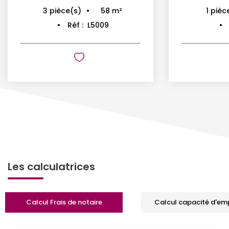
58
m²
3
pièce(s)
1
pièc
Réf :
L5009
Les calculatrices
Calcul Frais de notaire
Calcul capacité d'em