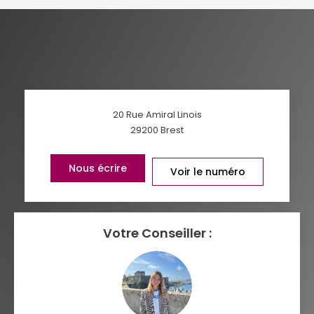
DENSITÉ DE POPULATION
ENFANTS ET ADOLESCENTS
AGE MOYEN
REVENU MENSUEL PAR MÉNAGE
TAUX DE PROPRIÉTAIRES
TAUX D'HABITATION
TAXE FONCIÈRE
PART DES MÉNAGES SANS
20 Rue Amiral Linois
VOITURE
29200
Brest
DISTANCE DE L'AÉROPORT :
SUPERFICIE :
Nous écrire
Voir le numéro
RÉSULTATS DES LYCÉES
ECOLES ET CRÈCHES
RESTAURANTS ET CAFÉS
Votre Conseiller :
COMMERCES
MÉDECINS