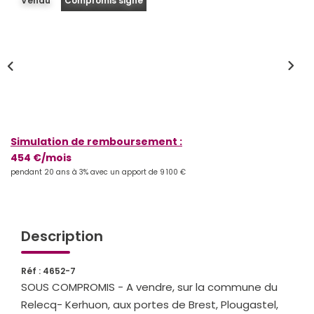
Vendu
Compromis signé
Qui Sommes-Nous
Notre Équipe
Partenariats
Nous Rejoindre
Nos Actualités
Simulation de remboursement :
454 €/mois
ESPACE CLIENT
pendant 20 ans à 3% avec un apport de 9 100 €
Gestion Locative
Mon Compte
Description
CONTACT
Réf : 4652-7
SOUS COMPROMIS - A vendre, sur la commune du
Relecq- Kerhuon, aux portes de Brest, Plougastel,