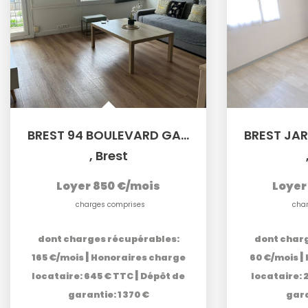
BREST 94 BOULEVARD GAMBETTA - Appartement T3 meublé de 58m²
,
Brest
Loyer 850 €/mois
Loyer
charges comprises
cha
dont charges récupérables:
dont char
|
|
165 €/mois
Honoraires charge
60 €/mois
|
locataire: 645 € TTC
Dépôt de
locataire: 
garantie: 1 370 €
gara