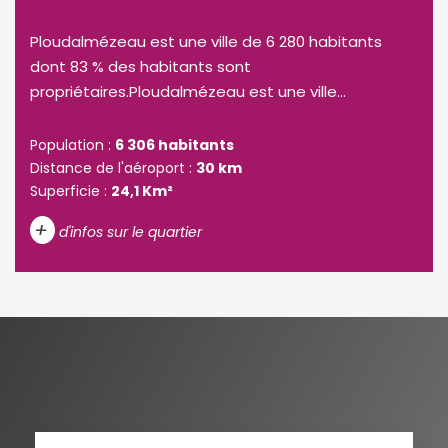
Ploudalmézeau est une ville de 6 280 habitants
dont 83 % des habitants sont
propriétaires.Ploudalmézeau est une ville...
Population :
6 306 habitants
Distance de l'aéroport :
30 km
Superficie :
24,1 Km²
+
d'infos sur le quartier
DENSITÉ DE POPULATION
ENFANTS ET ADOLESCENTS
AGE MOYEN
REVENU MENSUEL PAR MÉNAGE
TAUX DE PROPRIÉTAIRES
TAUX D'HABITATION