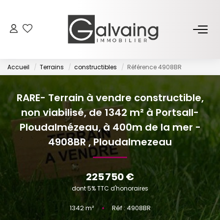
NOS BIENS
Accueil
Terrains
constructibles
Référence 4908BR
À Vendre
À Louer
RARE- Terrain à vendre constructible,
non viabilisé, de 1342 m² à Portsall-
PROGRAMMES NEUFS
Ploudalmézeau, à 400m de la mer -
4908BR
,
Ploudalmezeau
ESTIMER
225 750 €
GESTION LOCATIVE
dont 5% TTC d'honoraires
1342
m²
•
Réf : 4908BR
L’AGENCE