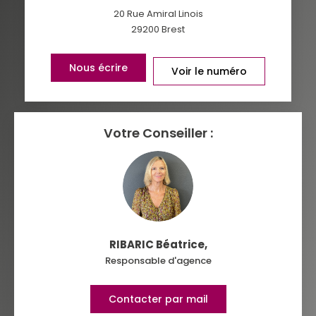
TAXE FONCIÈRE
PART DES MÉNAGES SANS
20 Rue Amiral Linois
VOITURE
29200
Brest
DISTANCE DE L'AÉROPORT :
SUPERFICIE :
Nous écrire
Voir le numéro
RÉSULTATS DES LYCÉES
ECOLES ET CRÈCHES
RESTAURANTS ET CAFÉS
Votre Conseiller :
COMMERCES
MÉDECINS
RIBARIC Béatrice
,
Responsable d'agence
Contacter par mail