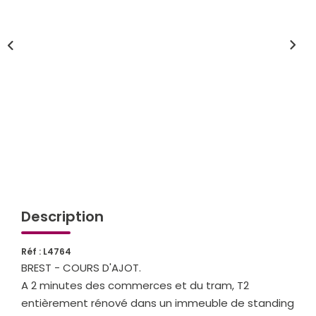
Qui Sommes-Nous
Notre Équipe
Partenariats
Nous Rejoindre
Nos Actualités
ESPACE CLIENT
Gestion Locative
Description
Mon Compte
Réf : L4764
BREST - COURS D'AJOT.
CONTACT
A 2 minutes des commerces et du tram, T2
entièrement rénové dans un immeuble de standing