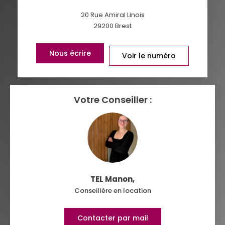
TAXE FONCIÈRE
PART DES MÉNAGES SANS
20 Rue Amiral Linois
VOITURE
29200
Brest
DISTANCE DE L'AÉROPORT :
SUPERFICIE :
Nous écrire
Voir le numéro
RÉSULTATS DES LYCÉES
ECOLES ET CRÈCHES
RESTAURANTS ET CAFÉS
COMMERCES
Votre Conseiller :
MÉDECINS
TEL Manon
,
Conseillère en location
Contacter par mail