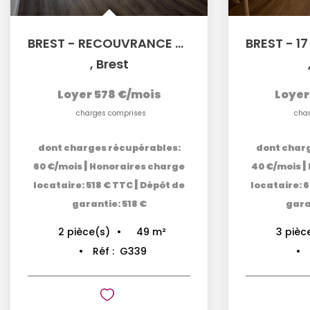
BREST - RECOUVRANCE - 35 RUE DE LA PORTE - Appartement T2...
,
Brest
Loyer 578 €/mois
Loyer
charges comprises
cha
dont charges récupérables:
dont char
|
|
60 €/mois
Honoraires charge
40 €/mois
|
locataire: 518 € TTC
Dépôt de
locataire: 
garantie: 518 €
garan
49
m²
2
pièce(s)
3
pièc
Réf :
G339