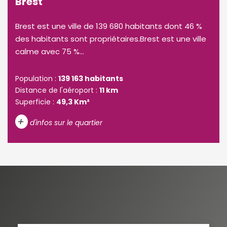
Brest
Brest est une ville de 139 680 habitants dont 46 %
des habitants sont propriétaires.Brest est une ville
calme avec 75 %...
Population :
139 163 habitants
Distance de l'aéroport :
11 km
Superficie :
49,3 Km²
+
d'infos sur le quartier
DENSITÉ DE POPULATION
ENFANTS ET ADOLESCENTS
AGE MOYEN
REVENU MENSUEL PAR MÉNAGE
TAUX DE PROPRIÉTAIRES
TAUX D'HABITATION