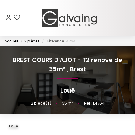
NOS BIENS
Accueil
2 pièces
Référence L4764
À Vendre
À Louer
BREST COURS D'AJOT - T2 rénové de
35m²
,
Brest
PROGRAMMES NEUFS
Loué
ESTIMER
2
pièce(s)
•
35
m²
•
Réf : L4764
GESTION LOCATIVE
Loué
L’AGENCE