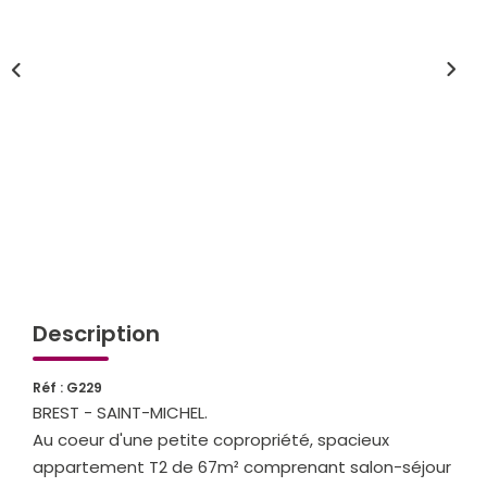
Qui Sommes-Nous
Notre Équipe
Partenariats
Nous Rejoindre
Nos Actualités
ESPACE CLIENT
Gestion Locative
Description
Mon Compte
Réf : G229
BREST - SAINT-MICHEL.
CONTACT
Au coeur d'une petite copropriété, spacieux
appartement T2 de 67m² comprenant salon-séjour