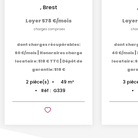
,
Brest
Loyer 578 €/mois
Loyer
charges comprises
cha
dont charges récupérables:
dont char
|
|
60 €/mois
Honoraires charge
40 €/mois
|
locataire: 518 € TTC
Dépôt de
locataire: 
garantie: 518 €
garan
49
m²
2
pièce(s)
3
pièc
Réf :
G339