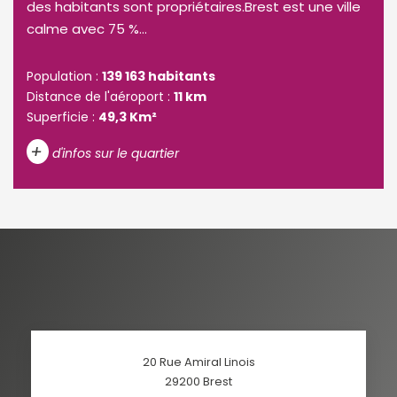
des habitants sont propriétaires.Brest est une ville
calme avec 75 %...
Population :
139 163 habitants
Distance de l'aéroport :
11 km
Superficie :
49,3 Km²
+
d'infos sur le quartier
DENSITÉ DE POPULATION
ENFANTS ET ADOLESCENTS
AGE MOYEN
REVENU MENSUEL PAR MÉNAGE
TAUX DE PROPRIÉTAIRES
TAUX D'HABITATION
TAXE FONCIÈRE
PART DES MÉNAGES SANS
20 Rue Amiral Linois
VOITURE
29200
Brest