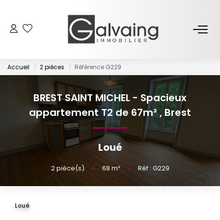
NOS BIENS
Accueil
2 pièces
Référence G229
À Vendre
À Louer
BREST SAINT MICHEL - Spacieux
appartement T2 de 67m²
,
Brest
PROGRAMMES NEUFS
Loué
ESTIMER
2
pièce(s)
•
68
m²
•
Réf : G229
GESTION LOCATIVE
Loué
L’AGENCE