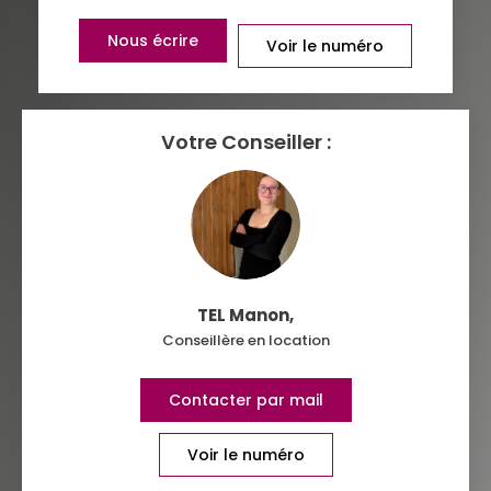
DISTANCE DE L'AÉROPORT :
SUPERFICIE :
Nous écrire
Voir le numéro
RÉSULTATS DES LYCÉES
ECOLES ET CRÈCHES
RESTAURANTS ET CAFÉS
COMMERCES
Votre Conseiller :
MÉDECINS
TEL Manon
,
Conseillère en location
Contacter par mail
Voir le numéro