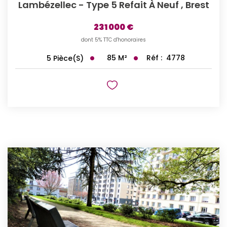
Lambézellec - Type 5 Refait À Neuf
,
Brest
231 000 €
dont 5% TTC d'honoraires
85
M²
Réf :
4778
5
Pièce(s)