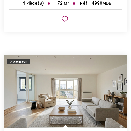
72
M²
Réf :
4990MDB
4
Pièce(s)
Ascenseur