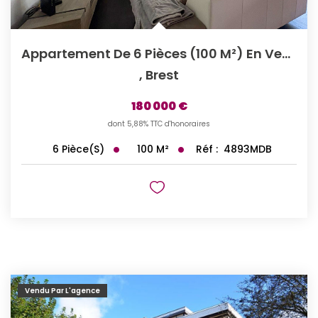
Appartement De 6 Pièces (100 M²) En Vente À BREST - Très...
,
Brest
180 000 €
dont 5,88% TTC d'honoraires
100
M²
Réf :
4893MDB
6
Pièce(s)
Vendu Par L'agence