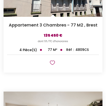
Appartement 3 Chambres - 77 M2
,
Brest
135 450 €
dont 5% TTC d'honoraires
77
M²
Réf :
4809CS
4
Pièce(s)