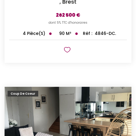
,
Brest
262 500 €
dont 5% TTC d'honoraires
90
M²
Réf :
4846-DC.
4
Pièce(s)
Coup De Coeur