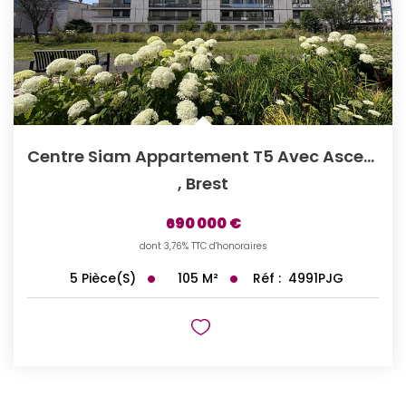
Centre Siam Appartement T5 Avec Ascenseur/garage
,
Brest
690 000 €
dont 3,76% TTC d'honoraires
105
M²
Réf :
4991PJG
5
Pièce(s)