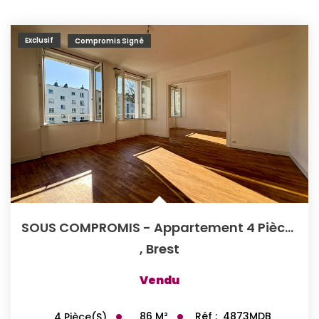
Exclusif
Compromis Signé
SOUS COMPROMIS - Appartement 4 Pièces À Vendre - Brest,...
,
Brest
Vendu
86
M²
Réf :
4873MDB
4
Pièce(s)