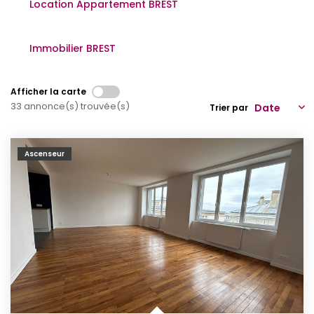
Location Appartement BREST
Qui Sommes-Nous
Notre Équipe
Immobilier BREST
Partenariats
Nous Rejoindre
Afficher la carte
33 annonce(s) trouvée(s)
Trier par
Nos Actualités
Ascenseur
ESPACE CLIENT
Gestion Locative
Mon Compte
CONTACT