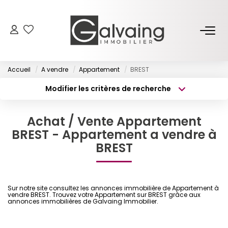
NOS BIENS
Accueil
A vendre
Appartement
BREST
À Vendre
Modifier les critères de recherche
À Louer
Type de transaction
Localisation
Acheter
Localisation
Achat / Vente Appartement
Type de bien
PROGRAMMES NEUFS
Surface min
BREST - Appartement a vendre à
Sélectionnez...
BREST
Budget max
Plus de critères
ESTIMER
Créer une alerte
GESTION LOCATIVE
Sur notre site consultez les annonces immobilière de Appartement à
vendre BREST. Trouvez votre Appartement sur BREST grâce aux
annonces immobilières de Galvaing Immobilier.
L’AGENCE