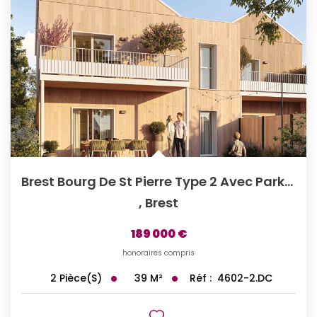
Brest Bourg De St Pierre Type 2 Avec Parking Privé
,
Brest
189 000 €
honoraires compris
39
M²
Réf :
4602-2.DC
2
Pièce(s)