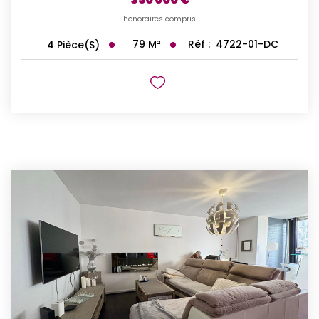
honoraires compris
79
M²
Réf :
4722-01-DC
4
Pièce(s)