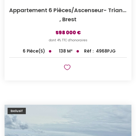
Appartement 6 Pièces/ascenseur- Triangle D'Or
,
Brest
598 000 €
dont 4% TTC d'honoraires
138
M²
Réf :
4968PJG
6
Pièce(s)
Exclusif