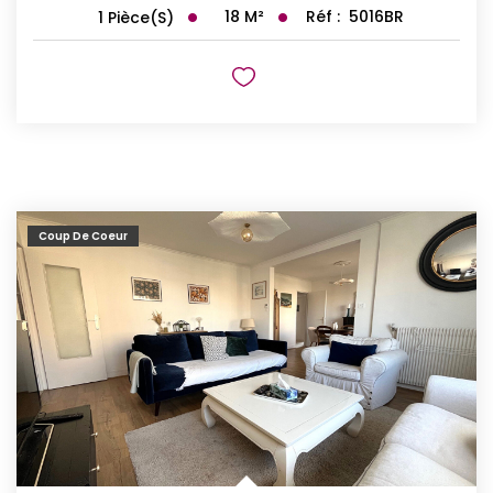
18
M²
Réf :
5016BR
1
Pièce(s)
Coup De Coeur