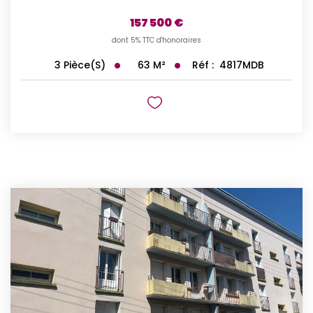
157 500 €
dont 5% TTC d'honoraires
63
M²
Réf :
4817MDB
3
Pièce(s)