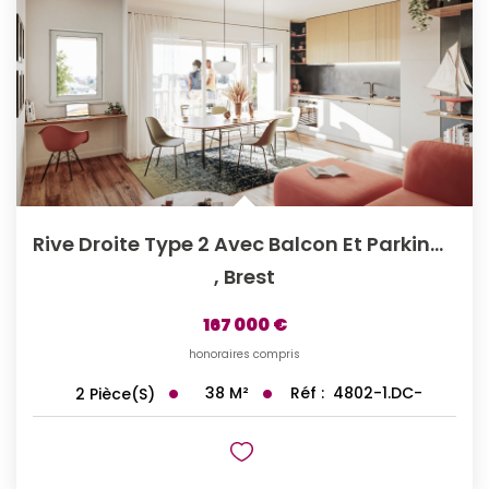
Rive Droite Type 2 Avec Balcon Et Parking Privé
,
Brest
167 000 €
honoraires compris
38
M²
Réf :
4802-1.DC-
2
Pièce(s)