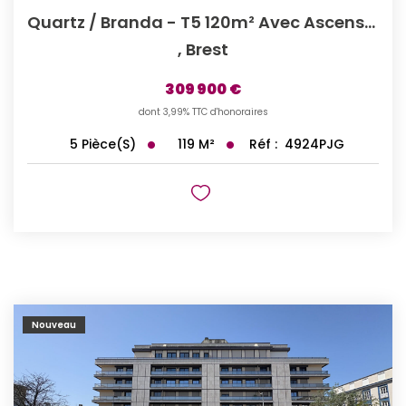
Quartz / Branda - T5 120m² Avec Ascenseur
,
Brest
309 900 €
dont 3,99% TTC d'honoraires
119
M²
Réf :
4924PJG
5
Pièce(s)
Nouveau