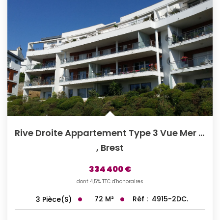
Rive Droite Appartement Type 3 Vue Mer Ascenseur.
,
Brest
334 400 €
dont 4,5% TTC d'honoraires
72
M²
Réf :
4915-2DC.
3
Pièce(s)