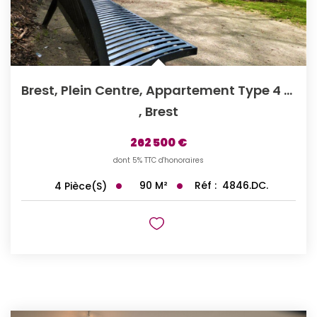
Brest, Plein Centre, Appartement Type 4 Ascenseur.
,
Brest
262 500 €
dont 5% TTC d'honoraires
90
M²
Réf :
4846.DC.
4
Pièce(s)