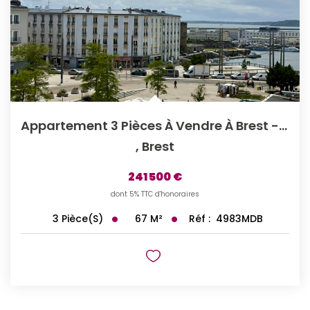
Appartement 3 Pièces À Vendre À Brest - Quartier Siam, Vue...
,
Brest
241 500 €
dont 5% TTC d'honoraires
67
M²
Réf :
4983MDB
3
Pièce(s)