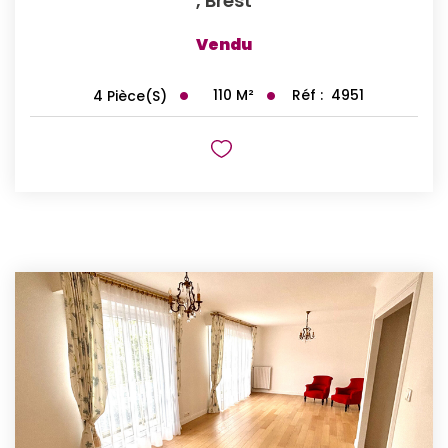
,
Brest
Vendu
110
M²
Réf :
4951
4
Pièce(s)