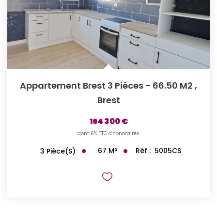
Appartement Brest 3 Pièces - 66.50 M2
,
Brest
164 300 €
dont 6% TTC d'honoraires
67
M²
Réf :
5005CS
3
Pièce(s)