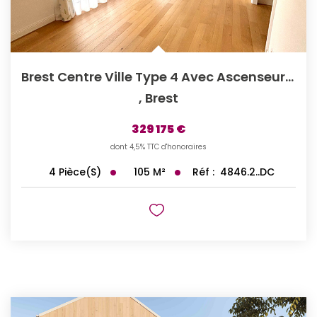
Brest Centre Ville Type 4 Avec Ascenseur Seul À L'étage.
,
Brest
329 175 €
dont 4,5% TTC d'honoraires
105
M²
Réf :
4846.2..DC
4
Pièce(s)