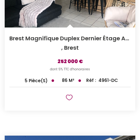
Brest Magnifique Duplex Dernier Étage Ascenseur.
,
Brest
252 000 €
dont 5% TTC d'honoraires
86
M²
Réf :
4961-DC
5
Pièce(s)