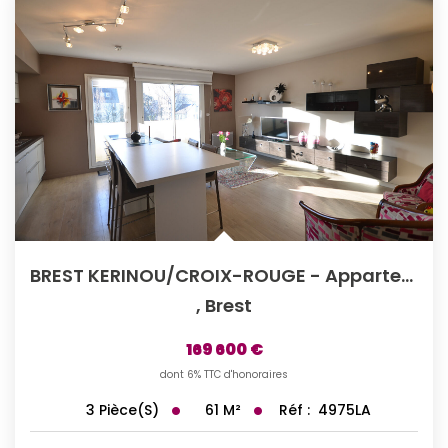
BREST KERINOU/CROIX-ROUGE - Appartement T3 Rénové De 61m²...
,
Brest
169 600 €
dont 6% TTC d'honoraires
61
M²
Réf :
4975LA
3
Pièce(s)