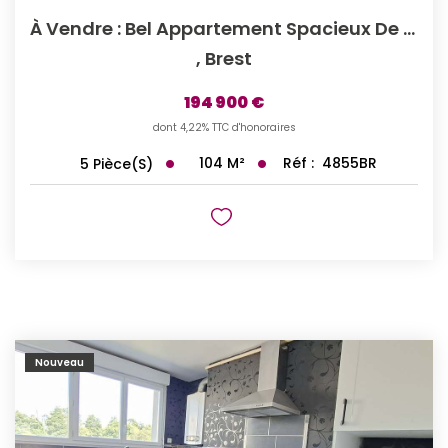
À Vendre : Bel Appartement Spacieux De 5 Pièces À Brest,...
,
Brest
194 900 €
dont 4,22% TTC d'honoraires
104
M²
Réf :
4855BR
5
Pièce(s)
Nouveau