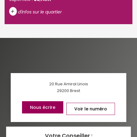
+
d'infos sur le quartier
DENSITÉ DE POPULATION
ENFANTS ET ADOLESCENTS
AGE MOYEN
REVENU MENSUEL PAR MÉNAGE
TAUX DE PROPRIÉTAIRES
TAUX D'HABITATION
TAXE FONCIÈRE
PART DES MÉNAGES SANS
20 Rue Amiral Linois
VOITURE
29200
Brest
DISTANCE DE L'AÉROPORT :
SUPERFICIE :
Nous écrire
Voir le numéro
RÉSULTATS DES LYCÉES
ECOLES ET CRÈCHES
RESTAURANTS ET CAFÉS
Votre Conseiller :