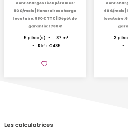
dont charges récupérables:
dont char
|
|
90 €/mois
Honoraires charge
40 €/mois
|
locataire: 880 € TTC
Dépôt de
locataire: 
garantie: 1 760 €
garan
87
m²
5
pièce(s)
3
pièc
Réf :
G435
Les calculatrices