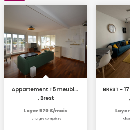
Appartement T5 meublé - 12 RUE VEDRINES BREST
,
Brest
Loyer 970 €/mois
Loyer
charges comprises
cha