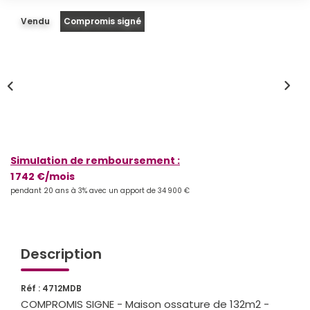
Vendu
Compromis signé
Qui Sommes-Nous
Notre Équipe
Partenariats
Nous Rejoindre
Nos Actualités
Simulation de remboursement :
ESPACE CLIENT
1 742 €/mois
pendant 20 ans à 3% avec un apport de 34 900 €
Gestion Locative
Mon Compte
Description
CONTACT
Réf : 4712MDB
COMPROMIS SIGNE - Maison ossature de 132m2 -