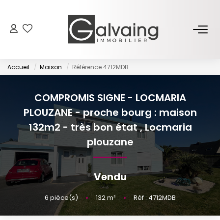
NOS BIENS
Accueil
Maison
Référence 4712MDB
À Vendre
À Louer
COMPROMIS SIGNE - LOCMARIA
PLOUZANE - proche bourg : maison
PROGRAMMES NEUFS
132m2 - très bon état
,
Locmaria
plouzane
ESTIMER
Vendu
GESTION LOCATIVE
6
pièce(s)
•
132
m²
•
Réf : 4712MDB
L’AGENCE