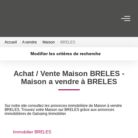
NOS BIENS
Accueil
A vendre
Maison
BRELES
À Vendre
Modifier les critères de recherche
À Louer
Localisation
Type de transaction
Surface min
Achat / Vente Maison BRELES -
Type de bien
PROGRAMMES NEUFS
Maison a vendre à BRELES
Plus de critères
Budget max
ESTIMER
Créer une alerte
Sur notre site consultez les annonces immobilière de Maison à vendre
BRELES. Trouvez votre Maison sur BRELES grâce aux annonces
GESTION LOCATIVE
immobilières de Galvaing Immobilier.
L’AGENCE
Immobilier BRELES