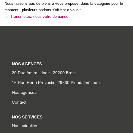
Nous n'avons pas de biens à vous proposer dans la catégorie pour le
Qui Sommes-Nous
moment , plusieurs options s'offrent à vous :
Notre Équipe
Transmettez-nous votre demande
Partenariats
Nous Rejoindre
Nos Actualités
NOS AGENCES
ESPACE CLIENT
20 Rue Amiral Linois, 29200 Brest
Gestion Locative
16 Rue Henri Provostic, 29830 Ploudalmézeau
Mon Compte
Nos agences
Contact
CONTACT
NOS SERVICES
Nos actualités