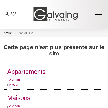
NOS BIENS
Accueil
Plan du site
À Vendre
À Louer
Cette page n'est plus présente sur le
site
PROGRAMMES NEUFS
Appartements
ESTIMER
A vendre
A louer
GESTION LOCATIVE
Maisons
L’AGENCE
A vendre