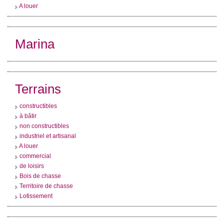
A louer
Qui Sommes-Nous
Notre Équipe
Marina
Partenariats
Nous Rejoindre
Nos Actualités
Terrains
constructibles
à bâtir
ESPACE CLIENT
non constructibles
industriel et artisanal
Gestion Locative
A louer
commercial
Mon Compte
de loisirs
Bois de chasse
Territoire de chasse
CONTACT
Lotissement