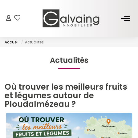
NOS BIENS
Accueil
Actualités
À Vendre
À Louer
Actualités
PROGRAMMES NEUFS
Où trouver les meilleurs fruits
et légumes autour de
ESTIMER
Ploudalmézeau ?
GESTION LOCATIVE
L’AGENCE