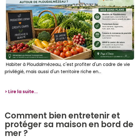
Qui Sommes-Nous
Notre Équipe
Partenariats
Nous Rejoindre
Nos Actualités
Habiter à Ploudalmézeau, c'est profiter d'un cadre de vie
privilégié, mais aussi d'un territoire riche en...
ESPACE CLIENT
Gestion Locative
> Lire la suite...
Mon Compte
Comment bien entretenir et
CONTACT
protéger sa maison en bord de
mer ?