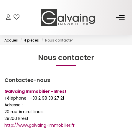
NOS BIENS
Accueil
4 pièces
Nous contacter
À Vendre
À Louer
Nous contacter
PROGRAMMES NEUFS
Contactez-nous
Galvaing Immobilier - Brest
ESTIMER
Téléphone :
+33 2 98 33 27 21
Adresse :
GESTION LOCATIVE
20 rue Amiral Linois
29200
Brest
http://www.galvaing-immobilier.fr
L’AGENCE