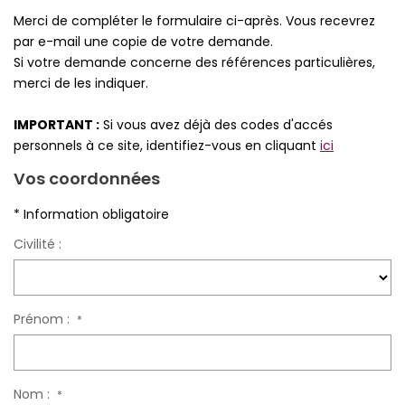
Merci de compléter le formulaire ci-après. Vous recevrez
Qui Sommes-Nous
par e-mail une copie de votre demande.
Notre Équipe
Si votre demande concerne des références particulières,
merci de les indiquer.
Partenariats
Nous Rejoindre
IMPORTANT :
Si vous avez déjà des codes d'accés
personnels à ce site, identifiez-vous en cliquant
ici
Nos Actualités
Vos coordonnées
ESPACE CLIENT
* Information obligatoire
Civilité :
Gestion Locative
Mon Compte
Prénom :
*
CONTACT
Nom :
*