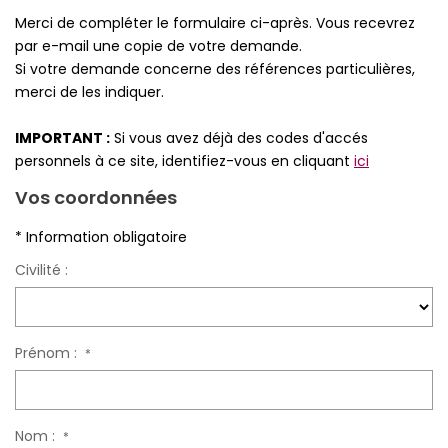
Merci de compléter le formulaire ci-après. Vous recevrez
Qui Sommes-Nous
par e-mail une copie de votre demande.
Notre Équipe
Si votre demande concerne des références particulières,
merci de les indiquer.
Partenariats
Nous Rejoindre
IMPORTANT :
Si vous avez déjà des codes d'accés
personnels à ce site, identifiez-vous en cliquant
ici
Nos Actualités
Vos coordonnées
ESPACE CLIENT
* Information obligatoire
Civilité :
Gestion Locative
Mon Compte
Prénom :
*
CONTACT
Nom :
*