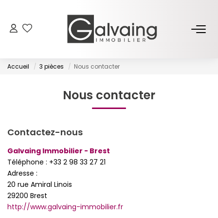
NOS BIENS
Accueil
3 pièces
Nous contacter
À Vendre
À Louer
Nous contacter
PROGRAMMES NEUFS
Contactez-nous
Galvaing Immobilier - Brest
ESTIMER
Téléphone :
+33 2 98 33 27 21
Adresse :
GESTION LOCATIVE
20 rue Amiral Linois
29200
Brest
http://www.galvaing-immobilier.fr
L’AGENCE