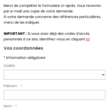
Merci de compléter le formulaire ci-après. Vous recevrez
Qui Sommes-Nous
par e-mail une copie de votre demande.
Notre Équipe
Si votre demande concerne des références particulières,
merci de les indiquer.
Partenariats
Nous Rejoindre
IMPORTANT :
Si vous avez déjà des codes d'accés
personnels à ce site, identifiez-vous en cliquant
ici
Nos Actualités
Vos coordonnées
ESPACE CLIENT
* Information obligatoire
Civilité :
Gestion Locative
Mon Compte
Prénom :
*
CONTACT
Nom :
*