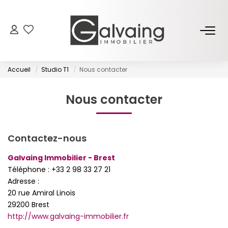
NOS BIENS
Accueil
Studio T1
Nous contacter
À Vendre
À Louer
Nous contacter
PROGRAMMES NEUFS
Contactez-nous
Galvaing Immobilier - Brest
ESTIMER
Téléphone :
+33 2 98 33 27 21
Adresse :
GESTION LOCATIVE
20 rue Amiral Linois
29200
Brest
http://www.galvaing-immobilier.fr
L’AGENCE